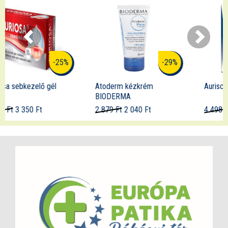
-29%
-21%
Atoderm kézkrém
Aurisclean fülspray
BIODERMA
2 879 Ft
2 040 Ft
4 498 Ft
3 550 Ft