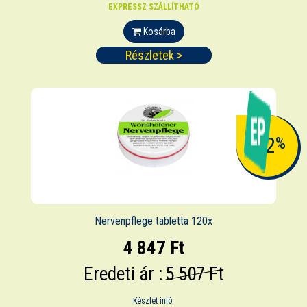
EXPRESSZ SZÁLLÍTHATÓ
Kosárba
Részletek >
-12
%
Nervenpflege tabletta 120x
4 847 Ft
Eredeti ár :
5 507 Ft
Készlet infó: