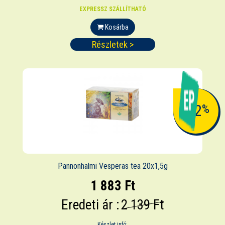
EXPRESSZ SZÁLLÍTHATÓ
Kosárba
Részletek >
-12
%
Pannonhalmi Vesperas tea 20x1,5g
1 883 Ft
Eredeti ár :
2 139 Ft
Készlet infó: