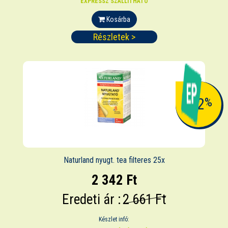
EXPRESSZ SZÁLLÍTHATÓ
Kosárba
Részletek >
-12
%
Naturland nyugt. tea filteres 25x
2 342 Ft
Eredeti ár :
2 661 Ft
Készlet infó: