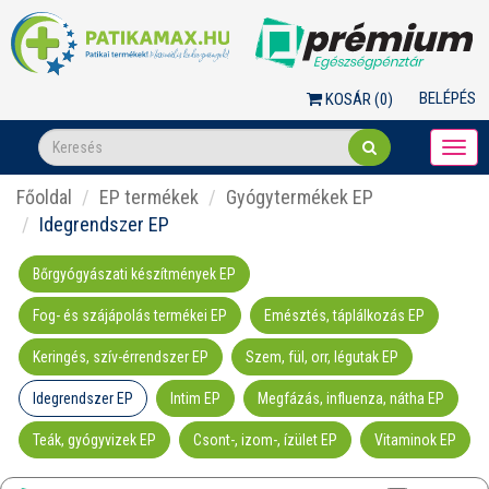
BELÉPÉS
KOSÁR (
0
)
Togg
navi
Főoldal
EP termékek
Gyógytermékek EP
Idegrendszer EP
Bőrgyógyászati készítmények EP
Fog- és szájápolás termékei EP
Emésztés, táplálkozás EP
Keringés, szív-érrendszer EP
Szem, fül, orr, légutak EP
Idegrendszer EP
Intim EP
Megfázás, influenza, nátha EP
Teák, gyógyvizek EP
Csont-, izom-, ízület EP
Vitaminok EP