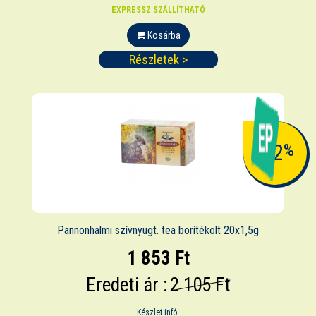
EXPRESSZ SZÁLLÍTHATÓ
Kosárba
Részletek >
-12
%
Pannonhalmi szívnyugt. tea borítékolt 20x1,5g
1 853 Ft
Eredeti ár :
2 105 Ft
Készlet infó: