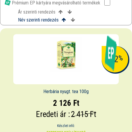
Prémium EP kártyára megvásárolható termékek
Ár szerinti rendezés
Név szerinti rendezés
-12
%
Herbária nyugt. tea 100g
2 126 Ft
Eredeti ár :
2 415 Ft
Készlet infó: