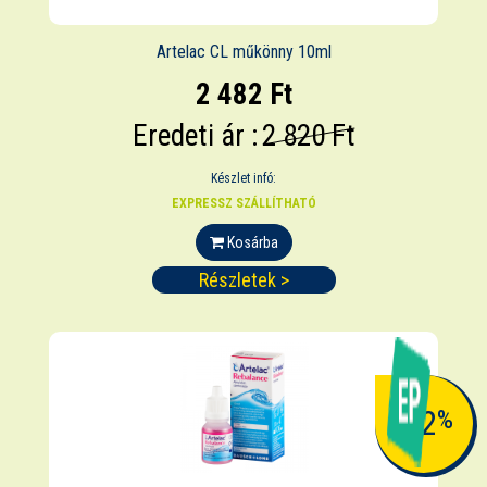
Artelac CL műkönny 10ml
2 482 Ft
Eredeti ár :
2 820 Ft
Készlet infó:
EXPRESSZ SZÁLLÍTHATÓ
Kosárba
Részletek >
-12
%