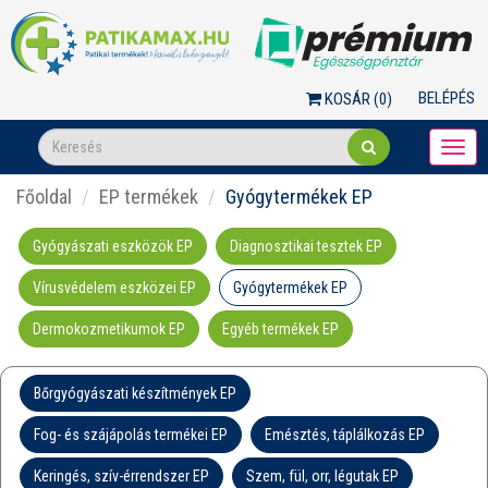
BELÉPÉS
KOSÁR (
0
)
Togg
navi
Főoldal
EP termékek
Gyógytermékek EP
Gyógyászati eszközök EP
Diagnosztikai tesztek EP
Vírusvédelem eszközei EP
Gyógytermékek EP
Dermokozmetikumok EP
Egyéb termékek EP
Bőrgyógyászati készítmények EP
Fog- és szájápolás termékei EP
Emésztés, táplálkozás EP
Keringés, szív-érrendszer EP
Szem, fül, orr, légutak EP