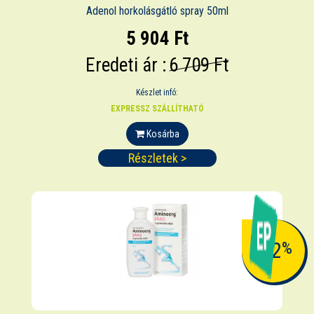
Adenol horkolásgátló spray 50ml
5 904 Ft
Eredeti ár :
6 709 Ft
Készlet infó:
EXPRESSZ SZÁLLÍTHATÓ
Kosárba
Részletek >
-12
%