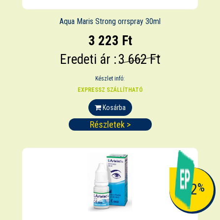
Aqua Maris Strong orrspray 30ml
3 223 Ft
Eredeti ár :
3 662 Ft
Készlet infó:
EXPRESSZ SZÁLLÍTHATÓ
Kosárba
Részletek >
-12
%