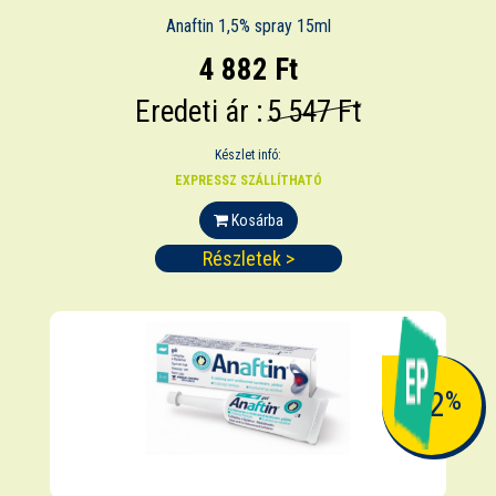
Anaftin 1,5% spray 15ml
4 882 Ft
Eredeti ár :
5 547 Ft
Készlet infó:
EXPRESSZ SZÁLLÍTHATÓ
Kosárba
Részletek >
-12
%