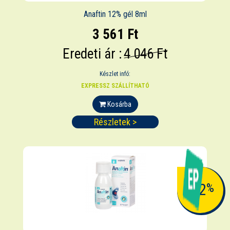
Anaftin 12% gél 8ml
3 561 Ft
Eredeti ár :
4 046 Ft
Készlet infó:
EXPRESSZ SZÁLLÍTHATÓ
Kosárba
Részletek >
-12
%