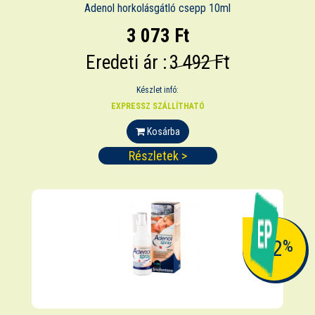
Adenol horkolásgátló csepp 10ml
3 073 Ft
Eredeti ár :
3 492 Ft
Készlet infó:
EXPRESSZ SZÁLLÍTHATÓ
Kosárba
Részletek >
-12
%