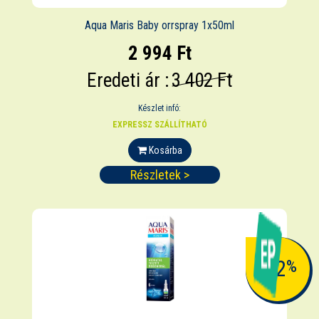
Aqua Maris Baby orrspray 1x50ml
2 994 Ft
Eredeti ár :
3 402 Ft
Készlet infó:
EXPRESSZ SZÁLLÍTHATÓ
Kosárba
Részletek >
-12
%