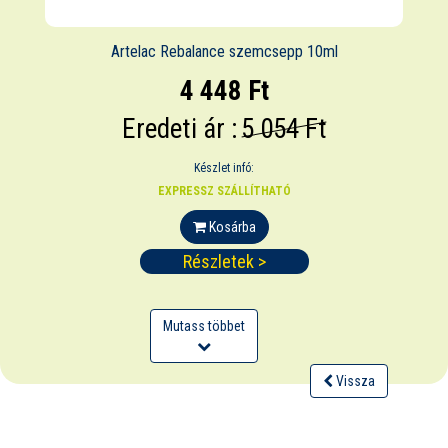
Artelac Rebalance szemcsepp 10ml
4 448 Ft
Eredeti ár :
5 054 Ft
Készlet infó:
EXPRESSZ SZÁLLÍTHATÓ
Kosárba
Részletek >
Mutass többet
Vissza