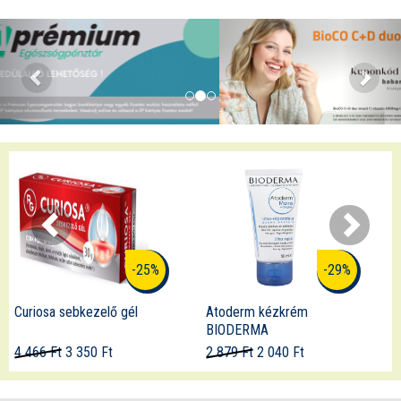
-29%
-21%
Atoderm kézkrém
Aurisclean fülspray
BIODERMA
2 879 Ft
2 040 Ft
4 498 Ft
3 550 Ft