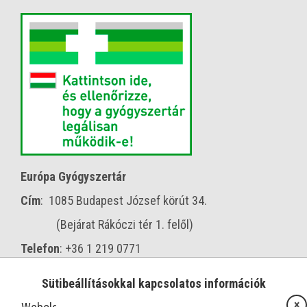
Európa Gyógyszertár
Cím
: 1085 Budapest József körút 34.
(Bejárat Rákóczi tér 1. felől)
Telefon
: +36 1 219 0771
Nyitva
: H-P: 8:00-19:00 SZ: 8:00-13:00
Sütibeállításokkal kapcsolatos információk
Email
: iroda@patikamax.hu
×