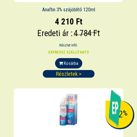
Anaftin 3% szájöblítő 120ml
4 210 Ft
Eredeti ár :
4 784 Ft
Készlet infó:
EXPRESSZ SZÁLLÍTHATÓ
Kosárba
Részletek >
-12
%