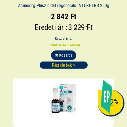
Aminoerg Plusz oldat regeneráló INTERHERB 250g
2 842 Ft
Eredeti ár :
3 229 Ft
Készlet infó:
1-2 NAP SZÁLLÍTÁSSAL
Kosárba
Részletek >
-12
%