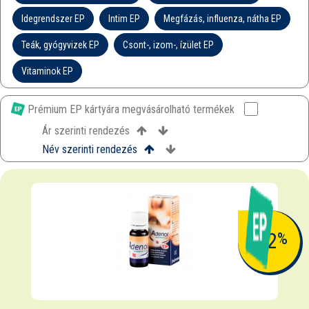
Idegrendszer EP
Intim EP
Megfázás, influenza, nátha EP
Teák, gyógyvizek EP
Csont-, izom-, ízület EP
Vitaminok EP
Prémium EP kártyára megvásárolható termékek
Ár szerinti rendezés
Név szerinti rendezés
-12
%