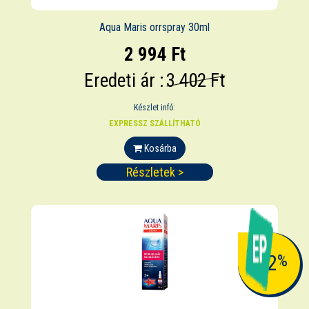
Aqua Maris orrspray 30ml
2 994 Ft
Eredeti ár :
3 402 Ft
Készlet infó:
EXPRESSZ SZÁLLÍTHATÓ
Kosárba
Részletek >
-12
%