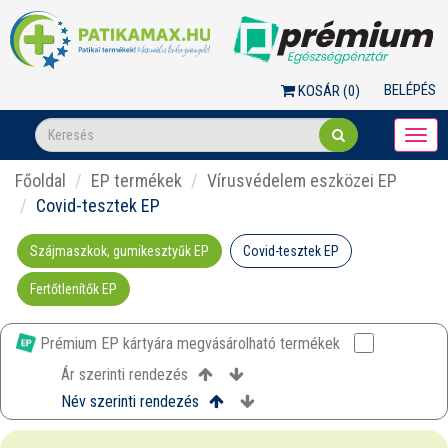
BELÉPÉS
KOSÁR (
0
)
Togg
navi
Főoldal
EP termékek
Vírusvédelem eszközei EP
Covid-tesztek EP
Szájmaszkok, gumikesztyűk EP
Covid-tesztek EP
Fertőtlenítők EP
Prémium EP kártyára megvásárolható termékek
Ár szerinti rendezés
Név szerinti rendezés