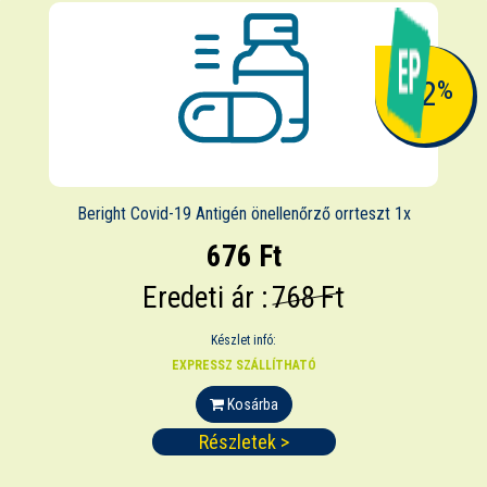
-12
%
Beright Covid-19 Antigén önellenőrző orrteszt 1x
676 Ft
Eredeti ár :
768 Ft
Készlet infó:
EXPRESSZ SZÁLLÍTHATÓ
Kosárba
Részletek >