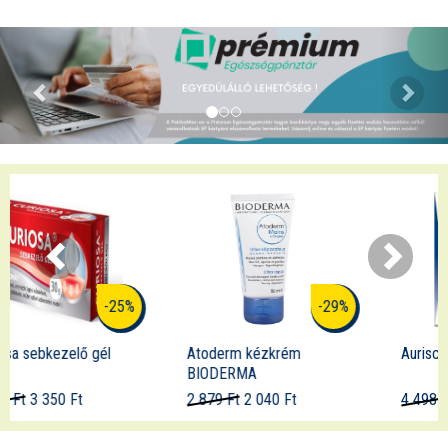
-29%
-21%
Atoderm kézkrém
Aurisclean fülspray
BIODERMA
2 879 Ft
2 040 Ft
4 498 Ft
3 550 Ft