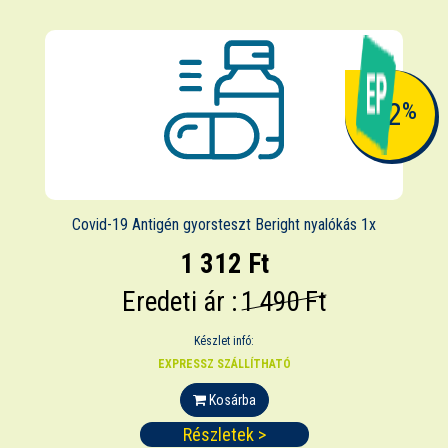
-12
%
Covid-19 Antigén gyorsteszt Beright nyalókás 1x
1 312 Ft
Eredeti ár :
1 490 Ft
Készlet infó:
EXPRESSZ SZÁLLÍTHATÓ
Kosárba
Részletek >