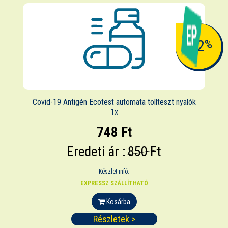
-12
%
Covid-19 Antigén Ecotest automata tollteszt nyalók
1x
748 Ft
Eredeti ár :
850 Ft
Készlet infó:
EXPRESSZ SZÁLLÍTHATÓ
Kosárba
Részletek >