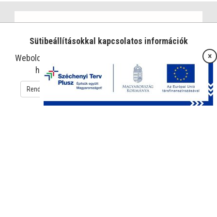
Sütibeállításokkal kapcsolatos információk
×
Weboldalunk sütiket használ az oldal működtetése és
használatának megkönnyítése érdekében.
Rendben
Süti beállítások
Adatkezelési tájékoztató