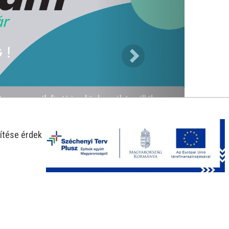
ítése érdekében.
-25%
-30%