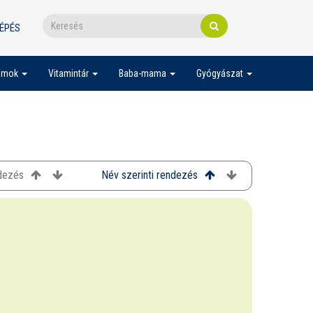
ÉPÉS
umok
Vitamintár
Baba-mama
Gyógyászat
ndezés
Név szerinti rendezés