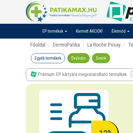
EP termékek
Kiemelt AKCIÓK!
Életmód
Főoldal
DermoPatika
La Roche Posay
T
Egyéb termékek
Dezodor
Smink
Prémium EP kártyára megvásárolható termékek
%