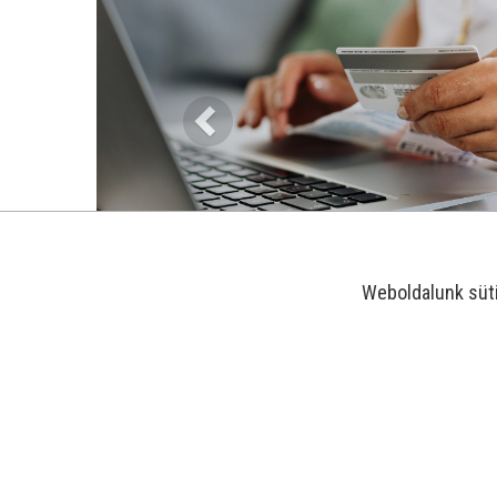
Weboldalunk süt
-25%
-29%
-21%