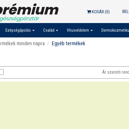
BEL
KOSÁR (
0
)
Szépségápolás
Család
Vírusvédelem
Dermokozmetik
ermékek minden napra
Egyéb termékek
Ár szerinti re