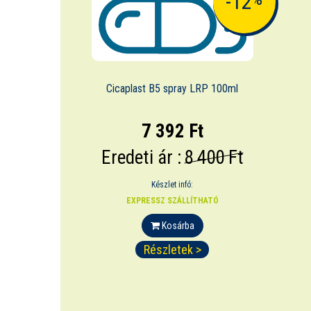
-12
Cicaplast B5 spray LRP 100ml
7 392 Ft
Eredeti ár :
8 400 Ft
Készlet infó:
EXPRESSZ SZÁLLÍTHATÓ
Kosárba
Részletek >