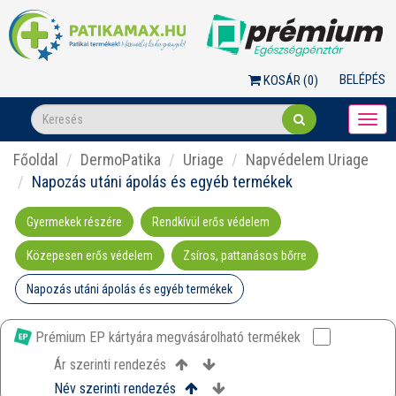
BELÉPÉS
KOSÁR (
0
)
Togg
navi
Főoldal
DermoPatika
Uriage
Napvédelem Uriage
Napozás utáni ápolás és egyéb termékek
Gyermekek részére
Rendkívül erős védelem
Közepesen erős védelem
Zsíros, pattanásos bőrre
Napozás utáni ápolás és egyéb termékek
Prémium EP kártyára megvásárolható termékek
Ár szerinti rendezés
Név szerinti rendezés