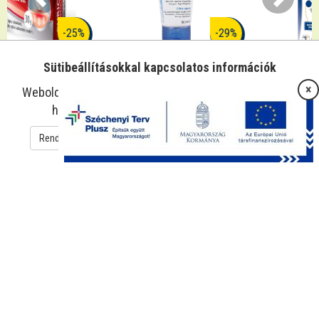
-29%
-21%
Atoderm kézkrém
Aurisclean fülspray
Sütibeállításokkal kapcsolatos információk
BIODERMA
×
Weboldalunk sütiket használ az oldal működtetése és
2 879 Ft
2 040 Ft
4 498 Ft
3 550 Ft
használatának megkönnyítése érdekében.
Rendben
Süti beállítások
Adatkezelési tájékoztató