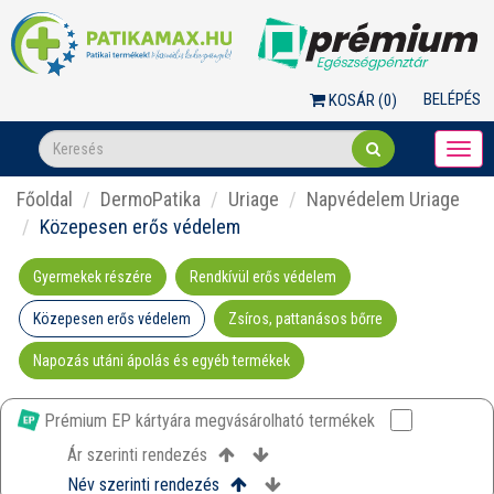
BELÉPÉS
KOSÁR (
0
)
Togg
navi
Főoldal
DermoPatika
Uriage
Napvédelem Uriage
Közepesen erős védelem
Gyermekek részére
Rendkívül erős védelem
Közepesen erős védelem
Zsíros, pattanásos bőrre
Napozás utáni ápolás és egyéb termékek
Prémium EP kártyára megvásárolható termékek
Ár szerinti rendezés
Név szerinti rendezés