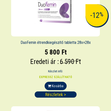
-12
%
DuoFemin étrendkiegészítő tabletta 28x+28x
5 800 Ft
Eredeti ár :
6 590 Ft
Készlet infó:
EXPRESSZ SZÁLLÍTHATÓ
Kosárba
Részletek >