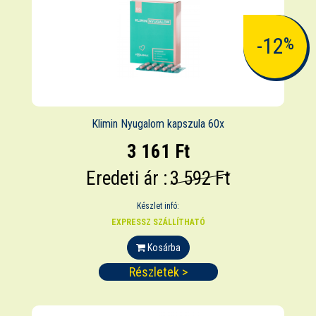
-12
%
Klimin Nyugalom kapszula 60x
3 161 Ft
Eredeti ár :
3 592 Ft
Készlet infó:
EXPRESSZ SZÁLLÍTHATÓ
Kosárba
Részletek >