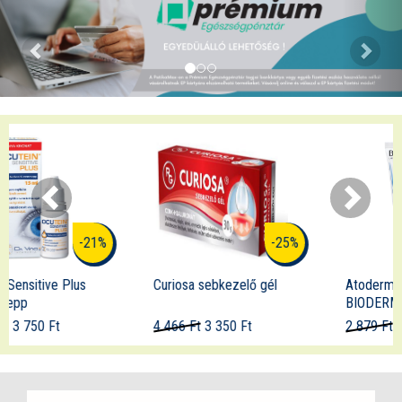
-25%
-29%
Curiosa sebkezelő gél
Atoderm kézkrém
BIODERMA
4 466 Ft
3 350 Ft
2 879 Ft
2 040 Ft