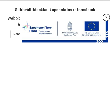
Sütibeállításokkal kapcsolatos információk
×
Weboldalunk sütiket használ az oldal működtetése és
használatának megkönnyítése érdekében.
Rendben
Süti beállítások
Adatkezelési tájékoztató