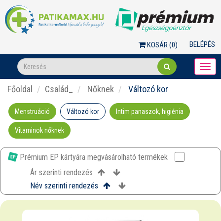
BELÉPÉS
KOSÁR (
0
)
Togg
navi
Főoldal
Család_
Nőknek
Változó kor
Menstruáció
Változó kor
Intim panaszok, higiénia
Vitaminok nőknek
Prémium EP kártyára megvásárolható termékek
Ár szerinti rendezés
Név szerinti rendezés