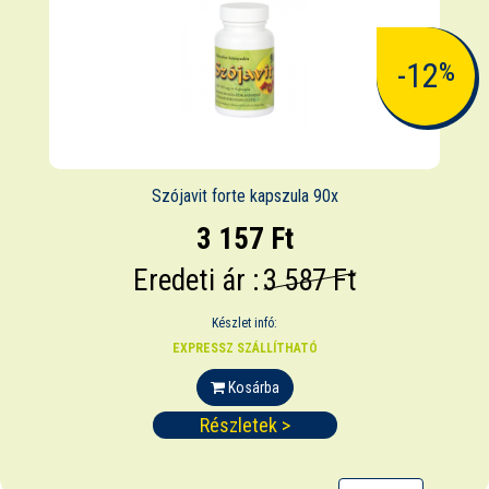
-12
%
Szójavit forte kapszula 90x
3 157 Ft
Eredeti ár :
3 587 Ft
Készlet infó:
EXPRESSZ SZÁLLÍTHATÓ
Kosárba
Részletek >