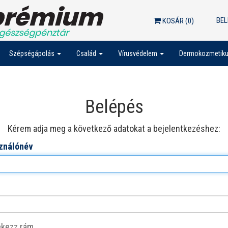
BEL
KOSÁR (
0
)
Szépségápolás
Család
Vírusvédelem
Dermokozmetik
Belépés
Kérem adja meg a következő adatokat a bejelentkezéshez:
ználónév
kezz rám