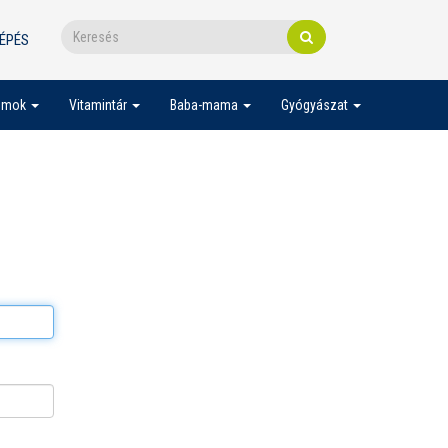
ÉPÉS
umok
Vitamintár
Baba-mama
Gyógyászat