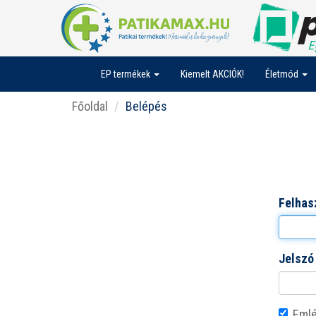
EP termékek
Kiemelt AKCIÓK!
Életmód
Főoldal
Belépés
Felhas
Jelszó
Emlé