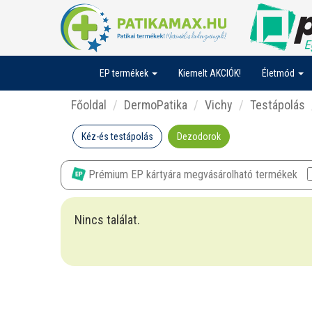
EP termékek
Kiemelt AKCIÓK!
Életmód
Főoldal
DermoPatika
Vichy
Testápolás
Kéz-és testápolás
Dezodorok
Prémium EP kártyára megvásárolható termékek
Nincs találat.