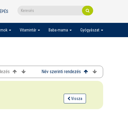
ÉPÉS
umok
Vitamintár
Baba-mama
Gyógyászat
ndezés
Név szerinti rendezés
Vissza