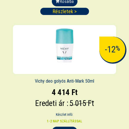
Kosárba
Részletek >
-12
%
Vichy deo golyós Anti-Mark 50ml
4 414 Ft
Eredeti ár :
5 015 Ft
Készlet infó:
1-2 NAP SZÁLLÍTÁSSAL