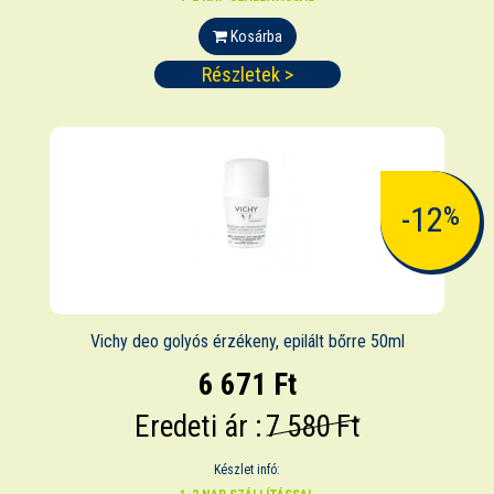
Kosárba
Részletek >
-12
%
Vichy deo golyós érzékeny, epilált bőrre 50ml
6 671 Ft
Eredeti ár :
7 580 Ft
Készlet infó: