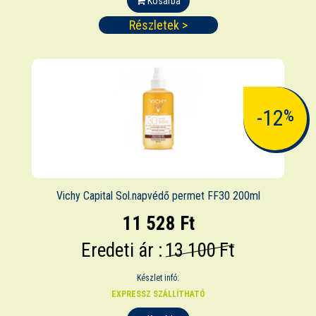
Kosárba
Részletek >
-12
%
Vichy Capital Sol.napvédő permet FF30 200ml
11 528 Ft
Eredeti ár :
13 100 Ft
Készlet infó:
EXPRESSZ SZÁLLÍTHATÓ