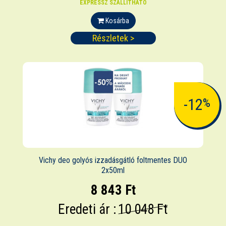
EXPRESSZ SZÁLLÍTHATÓ
Kosárba
Részletek >
-12
%
Vichy deo golyós izzadásgátló foltmentes DUO
2x50ml
8 843 Ft
Eredeti ár :
10 048 Ft