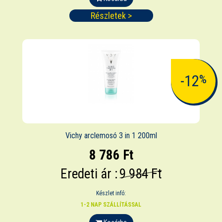
Részletek >
-12
%
Vichy arclemosó 3 in 1 200ml
8 786 Ft
Eredeti ár :
9 984 Ft
Készlet infó:
1-2 NAP SZÁLLÍTÁSSAL