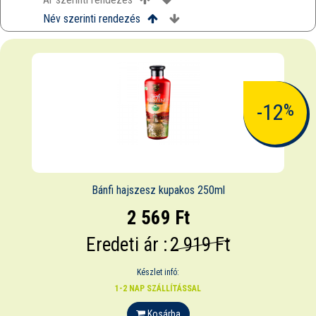
Név szerinti rendezés
-12
%
Bánfi hajszesz kupakos 250ml
2 569 Ft
Eredeti ár :
2 919 Ft
Készlet infó:
1-2 NAP SZÁLLÍTÁSSAL
Kosárba