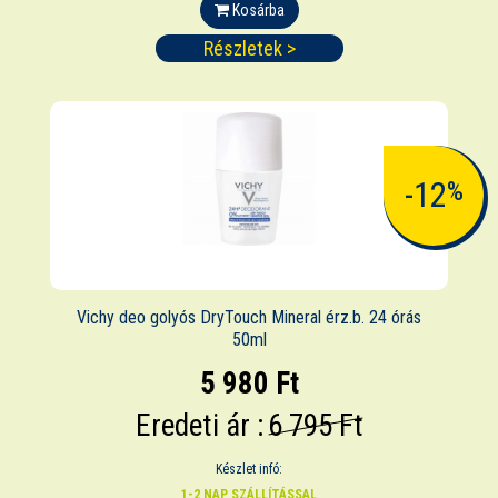
Kosárba
Részletek >
-12
%
Vichy deo golyós DryTouch Mineral érz.b. 24 órás
50ml
5 980 Ft
Eredeti ár :
6 795 Ft
Készlet infó:
1-2 NAP SZÁLLÍTÁSSAL