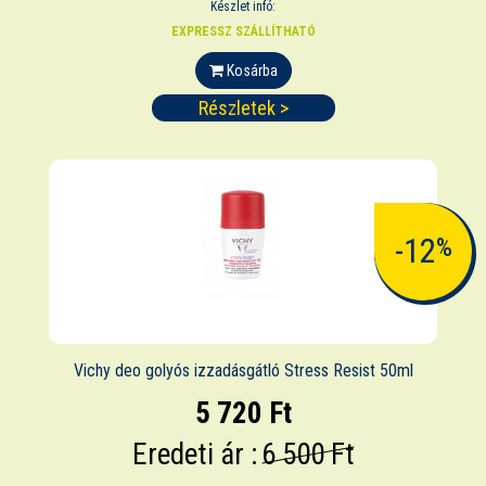
Készlet infó:
EXPRESSZ SZÁLLÍTHATÓ
Kosárba
Részletek >
-12
%
Vichy deo golyós izzadásgátló Stress Resist 50ml
5 720 Ft
Eredeti ár :
6 500 Ft