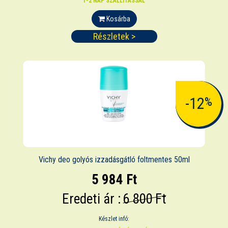
1-2 NAP SZÁLLÍTÁSSAL
Kosárba
Részletek >
-12
%
Vichy deo golyós izzadásgátló foltmentes 50ml
5 984 Ft
Eredeti ár :
6 800 Ft
Készlet infó: