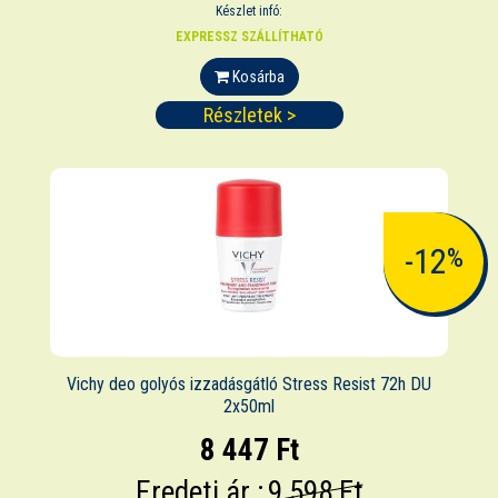
Készlet infó:
EXPRESSZ SZÁLLÍTHATÓ
Kosárba
Részletek >
-12
%
Vichy deo golyós izzadásgátló Stress Resist 72h DU
2x50ml
8 447 Ft
Eredeti ár :
9 598 Ft