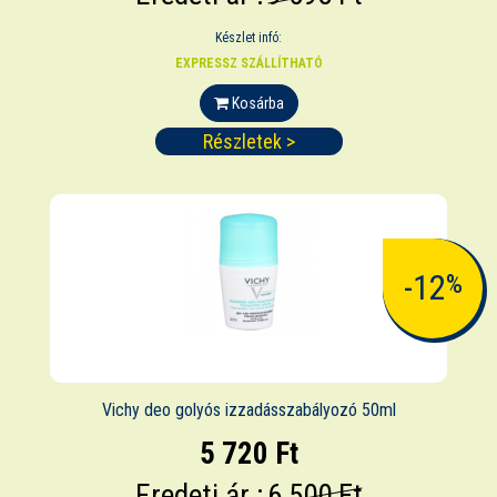
Készlet infó:
EXPRESSZ SZÁLLÍTHATÓ
Kosárba
Részletek >
-12
%
Vichy deo golyós izzadásszabályozó 50ml
5 720 Ft
Eredeti ár :
6 500 Ft