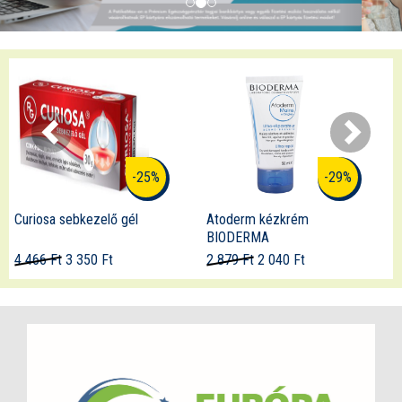
-29%
-21%
Atoderm kézkrém
Aurisclean fülspray
BIODERMA
2 879 Ft
2 040 Ft
4 498 Ft
3 550 Ft