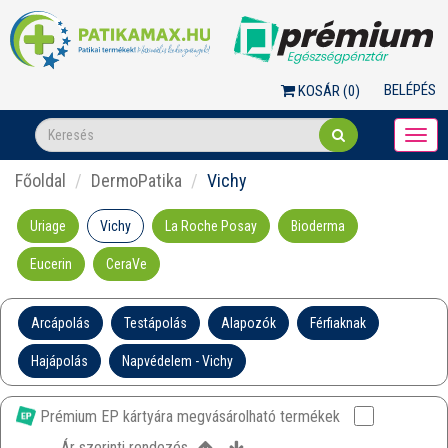
BELÉPÉS
KOSÁR (
0
)
Togg
navi
Főoldal
DermoPatika
Vichy
Uriage
Vichy
La Roche Posay
Bioderma
Eucerin
CeraVe
Arcápolás
Testápolás
Alapozók
Férfiaknak
Hajápolás
Napvédelem - Vichy
Prémium EP kártyára megvásárolható termékek
Ár szerinti rendezés