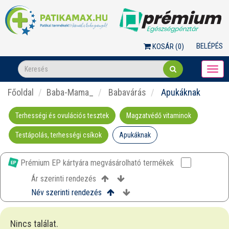
BELÉPÉS
KOSÁR (
0
)
Togg
navi
Főoldal
Baba-Mama_
Babavárás
Apukáknak
Terhességi és ovulációs tesztek
Magzatvédő vitaminok
Testápolás, terhességi csíkok
Apukáknak
Prémium EP kártyára megvásárolható termékek
Ár szerinti rendezés
Név szerinti rendezés
Nincs találat.