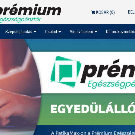
BEL
KOSÁR (
0
)
Szépségápolás
Család
Vírusvédelem
Dermokozmetik