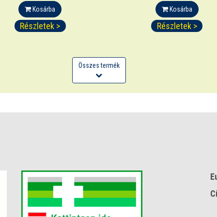
Kosárba
Kosárba
Részletek >
Részletek >
Összes termék
E
C
(