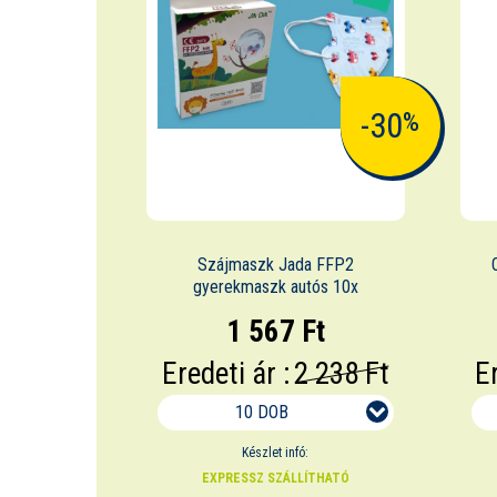
-30
%
Szájmaszk Jada FFP2
gyerekmaszk autós 10x
1 567 Ft
Eredeti ár :
2 238 Ft
Er
10 DOB
Készlet infó:
EXPRESSZ SZÁLLÍTHATÓ