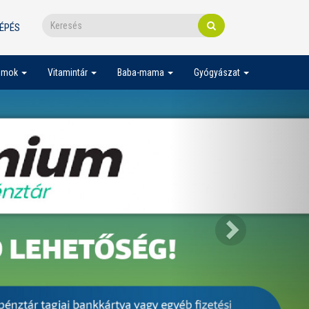
ÉPÉS
umok
Vitamintár
Baba-mama
Gyógyászat