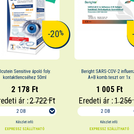
-20
%
Ocutein Sensitive ápoló foly.
Beright SARS-COV-2 influen
kontaktlencséhez 50ml
A+B komb.teszt orr 1x
2 178 Ft
1 005 Ft
edeti ár :
2 722 Ft
Eredeti ár :
1 256 
2 DB
2 DB
Készlet infó:
Készlet infó:
EXPRESSZ SZÁLLÍTHATÓ
EXPRESSZ SZÁLLÍTHATÓ