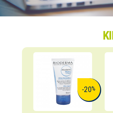
K
-20
%