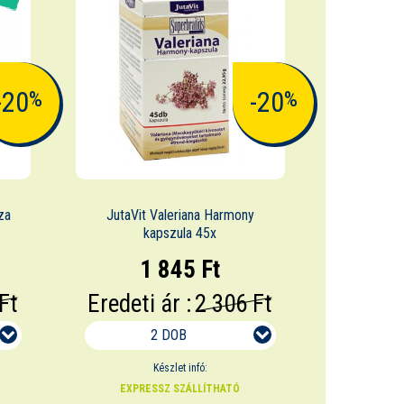
-20
-20
%
%
za
JutaVit Valeriana Harmony
kapszula 45x
1 845 Ft
Ft
Eredeti ár :
2 306 Ft
2 DOB
Készlet infó:
EXPRESSZ SZÁLLÍTHATÓ