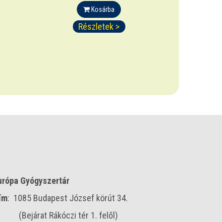
Kosárba
Részletek >
urópa Gyógyszertár
ím
: 1085 Budapest József körút 34.
Bejárat Rákóczi tér 1. felől)