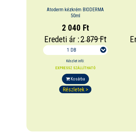
Atoderm kézkrém BIODERMA
50ml
2 040 Ft
Eredeti ár :
2 879 Ft
Er
1 DB
Készlet infó:
EXPRESSZ SZÁLLÍTHATÓ
Kosárba
Részletek >