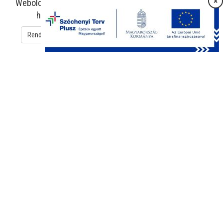
×
Weboldalunk sütiket használ az oldal működtetése és
használatának megkönnyítése érdekében.
Rendben
Süti beállítások
Adatkezelési tájékoztató