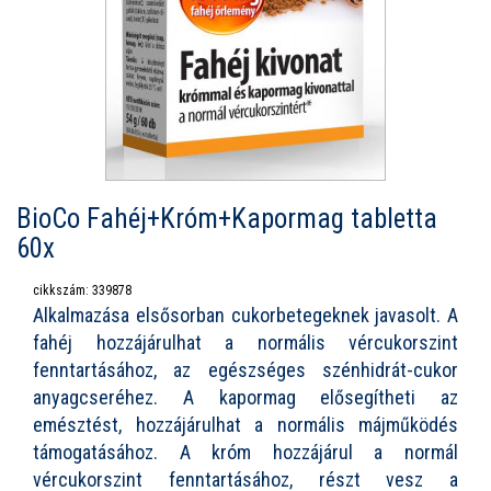
BioCo Fahéj+Króm+Kapormag tabletta
60x
cikkszám: 339878
Alkalmazása elsősorban cukorbetegeknek javasolt. A
fahéj hozzájárulhat a normális vércukorszint
fenntartásához, az egészséges szénhidrát-cukor
anyagcseréhez. A kapormag elősegítheti az
emésztést, hozzájárulhat a normális májműködés
támogatásához. A króm hozzájárul a normál
vércukorszint fenntartásához, részt vesz a