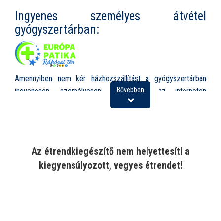
Ingyenes személyes átvétel
gyógyszertárban:
Amennyiben nem kér házhozszállítást a gyógyszertárban
Bővebben
ingyenesen, személyesen is átveheti az interneten
megrendelt árut, az alábbi elérhetőségen:
Európa Patika Rákóczi tér, 1085 Budapest, Rákóczi tér 1.
Nyitvatartás:
Az étrendkiegészítő nem helyettesíti a
Hétfő-Péntek: 8.00-19.00
kiegyensúlyozott, vegyes étrendet!
Szombat: 8.00-13.00
Vasárnap ZÁRVA