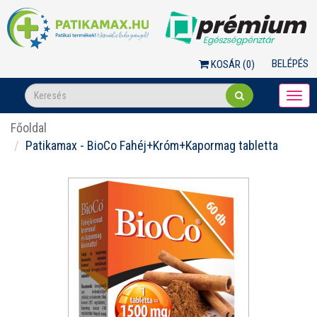
BELÉPÉS
KOSÁR (
0
)
Togg
navi
Főoldal
Patikamax - BioCo Fahéj+Króm+Kapormag tabletta