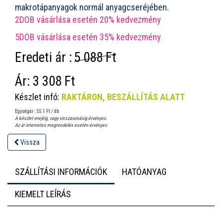
makrotápanyagok normál anyagcseréjében.
2DOB vásárlása esetén 20% kedvezmény
5DOB vásárlása esetén 35% kedvezmény
Eredeti ár :
5 088 Ft
Ár:
3 308 Ft
Készlet infó:
RAKTÁRON, BESZÁLLÍTÁS ALATT
Egységár : 55.1 Ft / db
A készlet erejéig, vagy visszavonásig érvényes.
Az ár internetes megrendelés esetén érvényes.
Vissza
SZÁLLÍTÁSI INFORMÁCIÓK
HATÓANYAG
KIEMELT LEÍRÁS