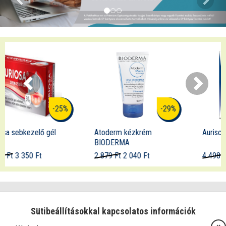
-29%
-21%
Atoderm kézkrém
Aurisclean fülspray
BIODERMA
2 879 Ft
2 040 Ft
4 498 Ft
3 550 Ft
Sütibeállításokkal kapcsolatos információk