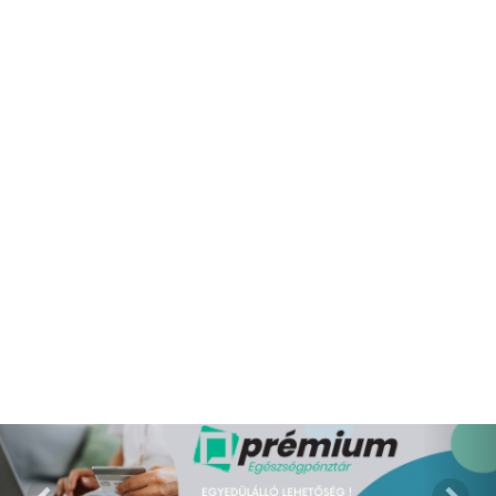
A 13:00-ig leadott rendelések esetében, a szállítási határidő a
rendelés leadását követő munkanaptól számított 1 munkanap,
az ezt követően leadott rendeléseknél pedig 2 munkanap. A
kézbesítés munkanapokon 8-17 óráig történik.
Cégünk hivatalos, engedéllyel rendelkező csomagküldő
szolgálat útján juttatja el Önhöz a megrendelt termékeket.
Webpatikánk számos gyógyhatású készítményt, vitaminokat
és egyéb az egészség megőrzését elősegítő termékek
széles választékát kínálja. Vényköteles, közfinanszírozásban
részesülő gyógyszert csomagküldés útján nem szolgálhatunk
ki. Az Ön részére csomagküldés útján vagy a gyógyszertárban
személyes átvétel lehetőségének biztosításával végezzük a
kézbesítést.