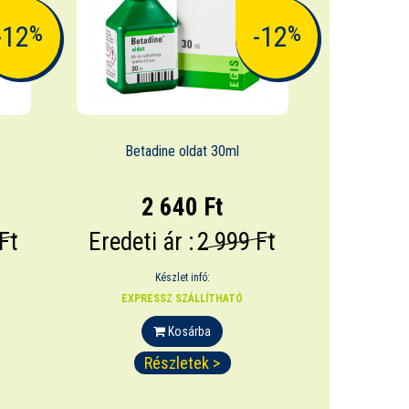
-12
-12
%
%
Betadine oldat 30ml
2 640 Ft
Ft
Eredeti ár :
2 999 Ft
Készlet infó:
EXPRESSZ SZÁLLÍTHATÓ
Kosárba
Részletek >