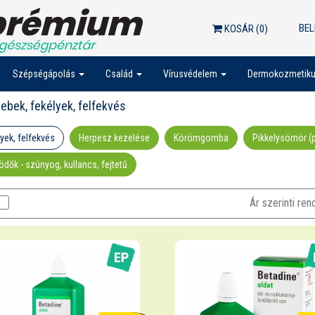
BEL
KOSÁR (
0
)
Szépségápolás
Család
Vírusvédelem
Dermokozmetik
ebek, fekélyek, felfekvés
yek, felfekvés
Herpesz kezelése
Körömgomba
Pikkelysömör (p
ödők - szúnyog, kullancs, fejtetű
Ár szerinti re