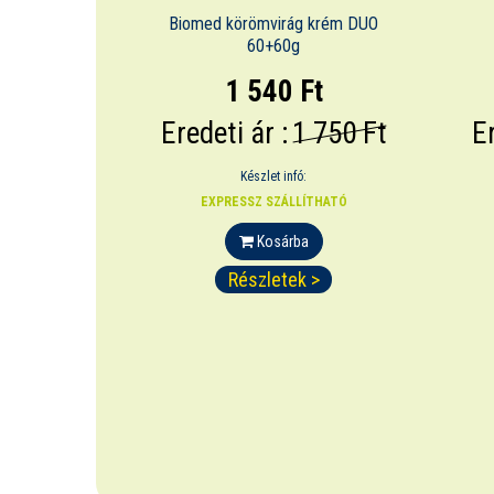
Biomed körömvirág krém DUO
60+60g
1 540 Ft
Eredeti ár :
1 750 Ft
Er
Készlet infó:
EXPRESSZ SZÁLLÍTHATÓ
Kosárba
Részletek >