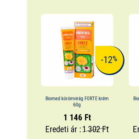
-12
%
Biomed körömvirág FORTE krém
Bi
60g
1 146 Ft
Eredeti ár :
1 302 Ft
Er