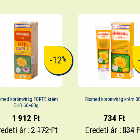
-12
%
omed körömvirág FORTE krém
Biomed körömvirág krém 3
DUO 60+60g
1 912 Ft
734 Ft
edeti ár :
2 172 Ft
Eredeti ár :
834 F