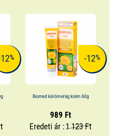
-12
-12
%
%
0g
Biomed körömvirág krém 60g
989 Ft
t
Eredeti ár :
1 123 Ft