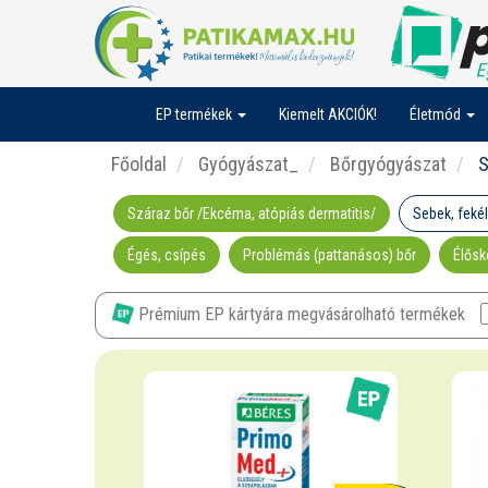
EP termékek
Kiemelt AKCIÓK!
Életmód
Főoldal
Gyógyászat_
Bőrgyógyászat
S
Száraz bőr /Ekcéma, atópiás dermatitis/
Sebek, fekél
Égés, csípés
Problémás (pattanásos) bőr
Élősk
Prémium EP kártyára megvásárolható termékek