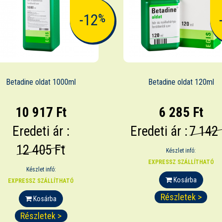
-12
%
Betadine oldat 1000ml
Betadine oldat 120ml
10 917 Ft
6 285 Ft
Eredeti ár :
Eredeti ár :
7 142 
12 405 Ft
Készlet infó:
EXPRESSZ SZÁLLÍTHATÓ
Készlet infó:
Kosárba
EXPRESSZ SZÁLLÍTHATÓ
Részletek >
Kosárba
Részletek >