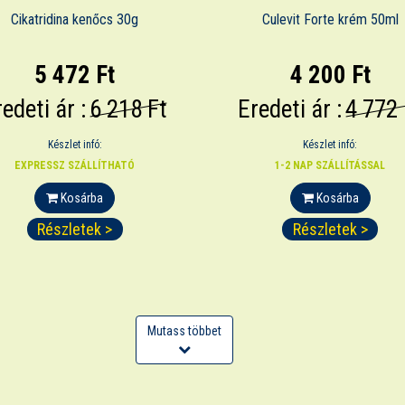
Cikatridina kenőcs 30g
Culevit Forte krém 50ml
5 472 Ft
4 200 Ft
edeti ár :
6 218 Ft
Eredeti ár :
4 772 
Készlet infó:
Készlet infó:
EXPRESSZ SZÁLLÍTHATÓ
1-2 NAP SZÁLLÍTÁSSAL
Kosárba
Kosárba
Részletek >
Részletek >
Mutass többet