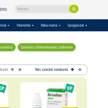
ÉPÉS
umok
Vitamintár
Baba-mama
Gyógyászat
soriasis)
Szemölcs, bőrkeményedés, tyúkszem
ndezés
Név szerinti rendezés