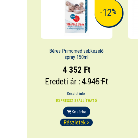
-12
%
Béres Primomed sebkezelő
spray 150ml
4 352 Ft
Eredeti ár :
4 945 Ft
Készlet infó:
EXPRESSZ SZÁLLÍTHATÓ
Kosárba
Részletek >