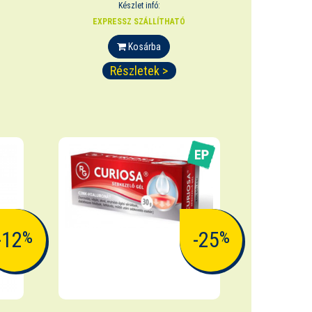
Készlet infó:
EXPRESSZ SZÁLLÍTHATÓ
Kosárba
Részletek >
-12
-25
%
%