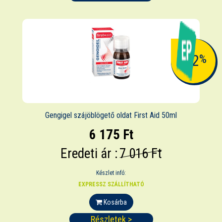
-12
%
Gengigel szájöblögető oldat First Aid 50ml
6 175 Ft
Eredeti ár :
7 016 Ft
Készlet infó:
EXPRESSZ SZÁLLÍTHATÓ
Kosárba
Részletek >