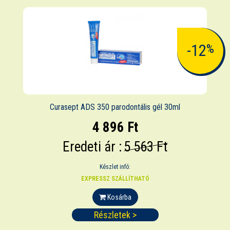
-12
%
Curasept ADS 350 parodontális gél 30ml
4 896 Ft
Eredeti ár :
5 563 Ft
Készlet infó:
EXPRESSZ SZÁLLÍTHATÓ
Kosárba
Részletek >