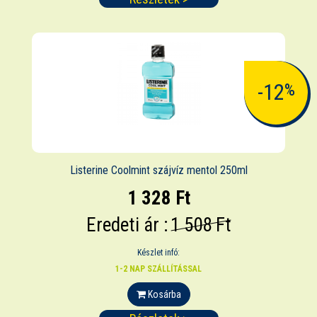
-12
%
Listerine Coolmint szájvíz mentol 250ml
1 328 Ft
Eredeti ár :
1 508 Ft
Készlet infó:
1-2 NAP SZÁLLÍTÁSSAL
Kosárba