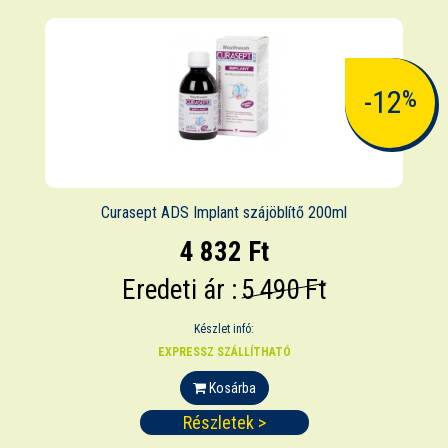
-12
%
Curasept ADS Implant szájöblítő 200ml
4 832 Ft
Eredeti ár :
5 490 Ft
Készlet infó:
EXPRESSZ SZÁLLÍTHATÓ
Kosárba
Részletek >