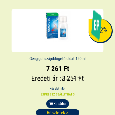
-12
%
Gengigel szájöblögető oldat 150ml
7 261 Ft
Eredeti ár :
8 251 Ft
Készlet infó:
EXPRESSZ SZÁLLÍTHATÓ
Kosárba
Részletek >