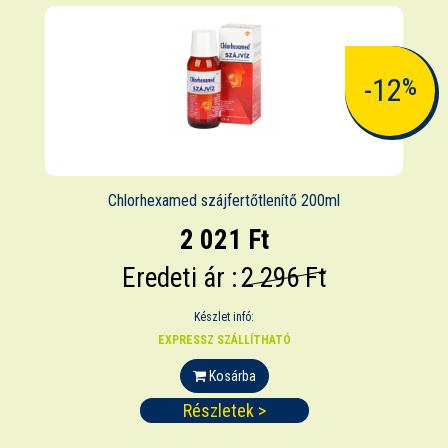
-12
%
Chlorhexamed szájfertőtlenítő 200ml
2 021 Ft
Eredeti ár :
2 296 Ft
Készlet infó:
EXPRESSZ SZÁLLÍTHATÓ
Kosárba
Részletek >