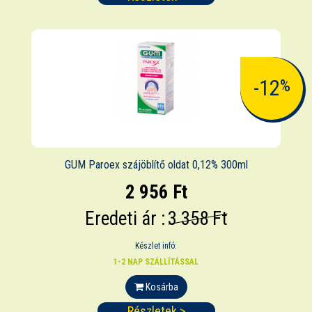
-12
%
GUM Paroex szájöblítő oldat 0,12% 300ml
2 956 Ft
Eredeti ár :
3 358 Ft
Készlet infó:
1-2 NAP SZÁLLÍTÁSSAL
Kosárba
Részletek >