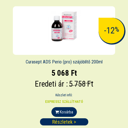
-12
%
Curasept ADS Perio (pro) szájöblítő 200ml
5 068 Ft
Eredeti ár :
5 758 Ft
Készlet infó:
EXPRESSZ SZÁLLÍTHATÓ
Kosárba
Részletek >