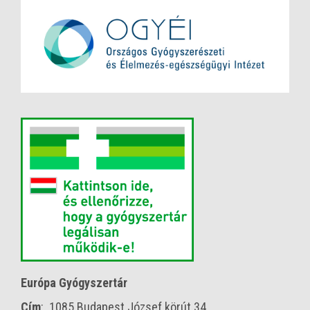
Európa Gyógyszertár
Cím
: 1085 Budapest József körút 34.