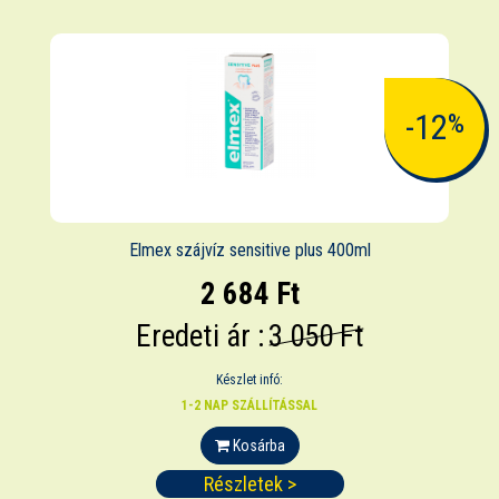
-12
%
Elmex szájvíz sensitive plus 400ml
2 684 Ft
Eredeti ár :
3 050 Ft
Készlet infó:
1-2 NAP SZÁLLÍTÁSSAL
Kosárba
Részletek >