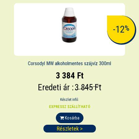
-12
%
Corsodyl MW alkoholmentes szájvíz 300ml
3 384 Ft
Eredeti ár :
3 845 Ft
Készlet infó:
EXPRESSZ SZÁLLÍTHATÓ
Kosárba
Részletek >