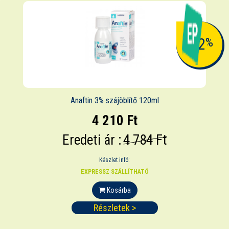
-12
%
Anaftin 3% szájöblítő 120ml
4 210 Ft
Eredeti ár :
4 784 Ft
Készlet infó:
EXPRESSZ SZÁLLÍTHATÓ
Kosárba
Részletek >