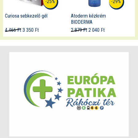
-29%
-21%
Atoderm kézkrém
Aurisclean fülspray
BIODERMA
2 879 Ft
2 040 Ft
4 498 Ft
3 550 Ft