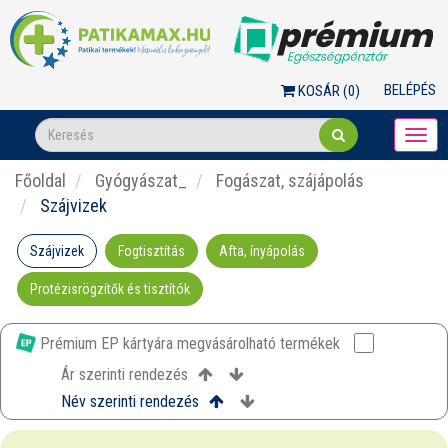
BELÉPÉS
KOSÁR (
0
)
Togg
navi
Főoldal
Gyógyászat_
Fogászat, szájápolás
Szájvizek
Szájvizek
Fogtisztítás
Afta, ínyápolás
Protézisrögzítők és tisztítók
Prémium EP kártyára megvásárolható termékek
Ár szerinti rendezés
Név szerinti rendezés