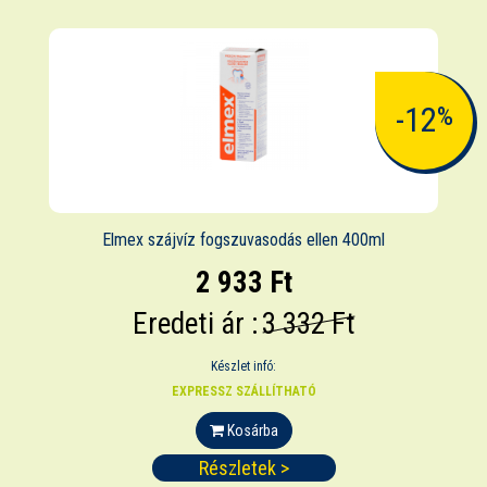
-12
%
Elmex szájvíz fogszuvasodás ellen 400ml
2 933 Ft
Eredeti ár :
3 332 Ft
Készlet infó:
EXPRESSZ SZÁLLÍTHATÓ
Kosárba
Részletek >