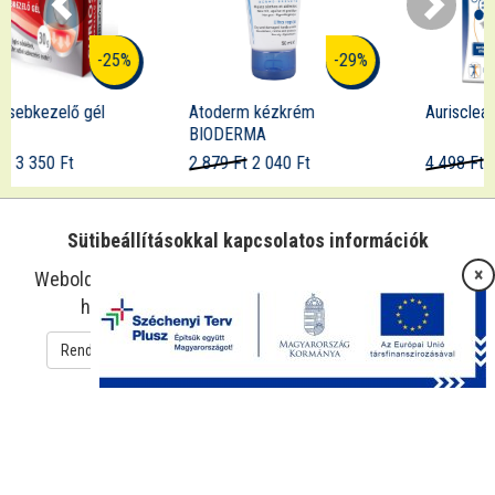
-29%
-21%
Atoderm kézkrém
Aurisclean fülspray
BIODERMA
2 879 Ft
2 040 Ft
4 498 Ft
3 550 Ft
Sütibeállításokkal kapcsolatos információk
×
Weboldalunk sütiket használ az oldal működtetése és
használatának megkönnyítése érdekében.
Rendben
Süti beállítások
Adatkezelési tájékoztató