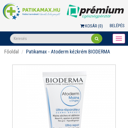
BELÉPÉS
KOSÁR (
0
)
Togg
navi
Főoldal
Patikamax - Atoderm kézkrém BIODERMA