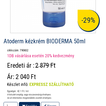
-29%
Atoderm kézkrém BIODERMA 50ml
cikkszám: 790652
1DB vásárlása esetén 20% kedvezmény
Eredeti ár :
2 879 Ft
Ár:
2 040 Ft
Készlet infó:
EXPRESSZ SZÁLLÍTHATÓ
Egységár : 42.1 Ft / ml
A készlet erejéig, vagy visszavonásig érvényes.
Az ár internetes megrendelés esetén érvényes.