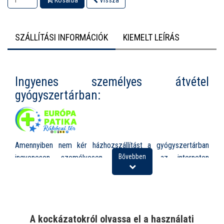
Kosárba
Vissza
SZÁLLÍTÁSI INFORMÁCIÓK
KIEMELT LEÍRÁS
Ingyenes személyes átvétel
gyógyszertárban:
Amennyiben nem kér házhozszállítást a gyógyszertárban
Bővebben
ingyenesen, személyesen is átveheti az interneten
megrendelt árut, az alábbi elérhetőségen:
Európa Patika Rákóczi tér, 1085 Budapest, Rákóczi tér 1.
Nyitvatartás:
A kockázatokról olvassa el a használati
Hétfő-Péntek: 8.00-19.00