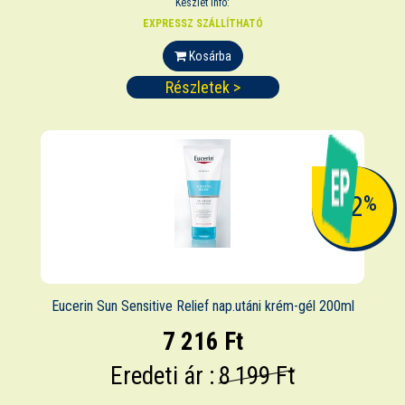
Készlet infó:
EXPRESSZ SZÁLLÍTHATÓ
Kosárba
Részletek >
-12
%
Eucerin Sun Sensitive Relief nap.utáni krém-gél 200ml
7 216 Ft
Eredeti ár :
8 199 Ft