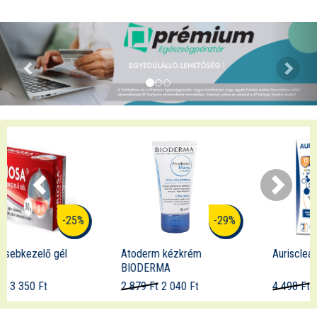
-29%
-21%
Atoderm kézkrém
Aurisclean fülspray
BIODERMA
2 879 Ft
2 040 Ft
4 498 Ft
3 550 Ft