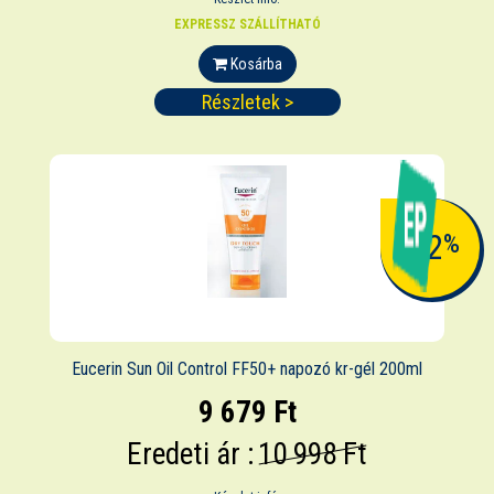
EXPRESSZ SZÁLLÍTHATÓ
Kosárba
Részletek >
-12
%
Eucerin Sun Oil Control FF50+ napozó kr-gél 200ml
9 679 Ft
Eredeti ár :
10 998 Ft