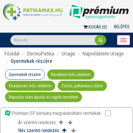
BELÉPÉS
KOSÁR (
0
)
Togg
navi
Főoldal
DermoPatika
Uriage
Napvédelem Uriage
Gyermekek részére
Gyermekek részére
Rendkívül erős védelem
Közepesen erős védelem
Zsíros, pattanásos bőrre
Napozás utáni ápolás és egyéb termékek
Prémium EP kártyára megvásárolható termékek
Ár szerinti rendezés
Név szerinti rendezés