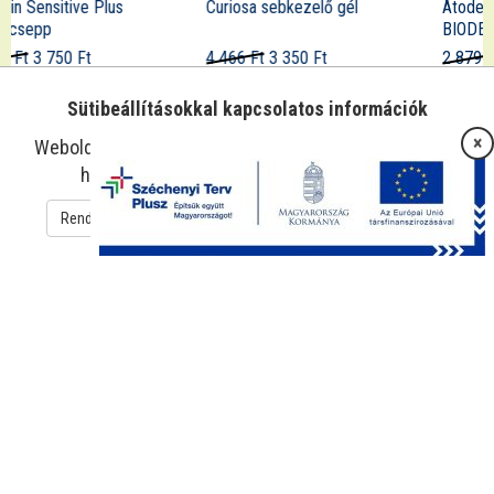
Curiosa sebkezelő gél
Atoderm kézkrém
BIODERMA
4 466 Ft
3 350 Ft
2 879 Ft
2 040 Ft
Sütibeállításokkal kapcsolatos információk
×
Weboldalunk sütiket használ az oldal működtetése és
használatának megkönnyítése érdekében.
Rendben
Süti beállítások
Adatkezelési tájékoztató