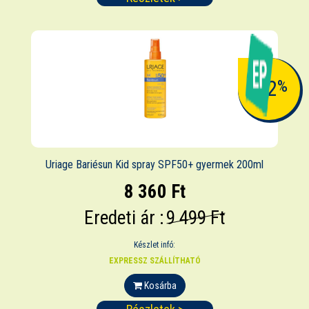
-12
%
Uriage Bariésun Kid spray SPF50+ gyermek 200ml
8 360 Ft
Eredeti ár :
9 499 Ft
Készlet infó:
EXPRESSZ SZÁLLÍTHATÓ
Kosárba