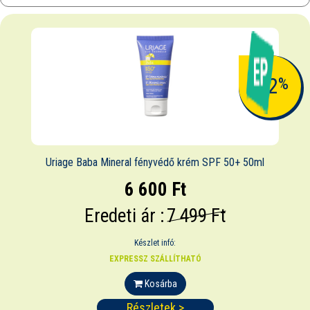
-12
%
Uriage Baba Mineral fényvédő krém SPF 50+ 50ml
6 600 Ft
Eredeti ár :
7 499 Ft
Készlet infó:
EXPRESSZ SZÁLLÍTHATÓ
Kosárba
Részletek >