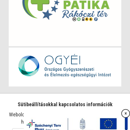
Sütibeállításokkal kapcsolatos információk
×
Weboldalunk sütiket használ az oldal működtetése és
használatának megkönnyítése érdekében.