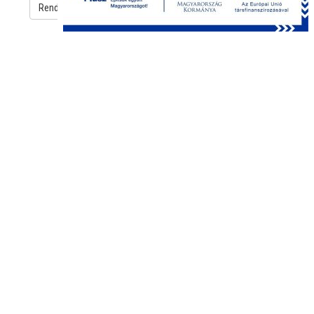
Rendben
Süti beállítások
Adatkezelési tájékoztató
Európa Gyógyszertár
Cím
: 1085 Budapest József körút 34.
(Bejárat Rákóczi tér 1. felől)
Telefon
: +36 1 219 0771
Nyitva
: H-P: 8:00-19:00 SZ: 8:00-13:00
Email
: iroda@patikamax.hu
Adatvédelmi tájékoztató
Fizetési és szállítási feltételek
Vásárlási információk
Általános szerződési feltételek
Árukereső - Patikamax