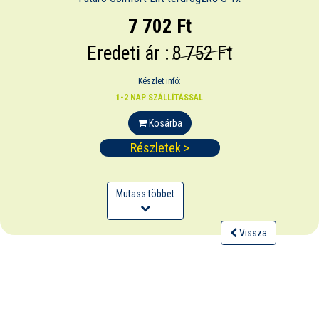
7 702 Ft
Eredeti ár :
8 752 Ft
Készlet infó:
1-2 NAP SZÁLLÍTÁSSAL
Kosárba
Részletek >
Mutass többet
Vissza