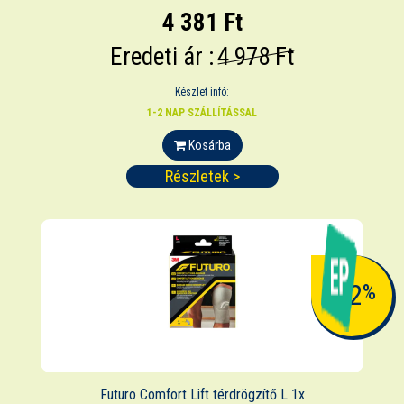
4 381 Ft
Eredeti ár :
4 978 Ft
Készlet infó:
1-2 NAP SZÁLLÍTÁSSAL
Kosárba
Részletek >
-12
%
Futuro Comfort Lift térdrögzítő L 1x