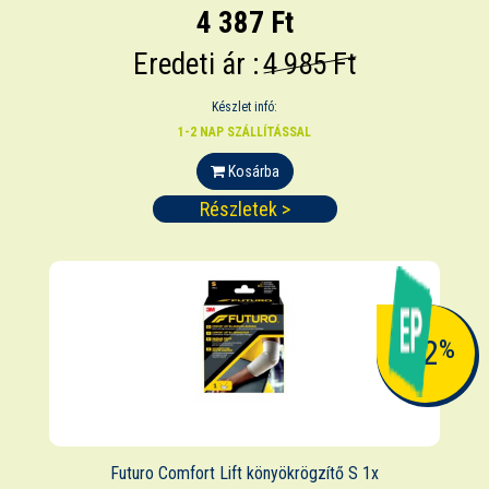
4 387 Ft
Eredeti ár :
4 985 Ft
Készlet infó:
1-2 NAP SZÁLLÍTÁSSAL
Kosárba
Részletek >
-12
%
Futuro Comfort Lift könyökrögzítő S 1x