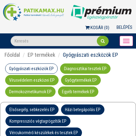
BELÉPÉS
KOSÁR (
0
)
Togg
navi
Főoldal
EP termékek
Gyógyászati eszközök EP
Gyógyászati eszközök EP
Diagnosztikai tesztek EP
Vírusvédelem eszközei EP
Gyógytermékek EP
Dermokozmetikumok EP
Egyéb termékek EP
Elsősegély, sebkezelés EP
Házi betegápolás EP
Kompressziós végtagrögzítők EP
Vércukormérő készülékek és tesztek EP