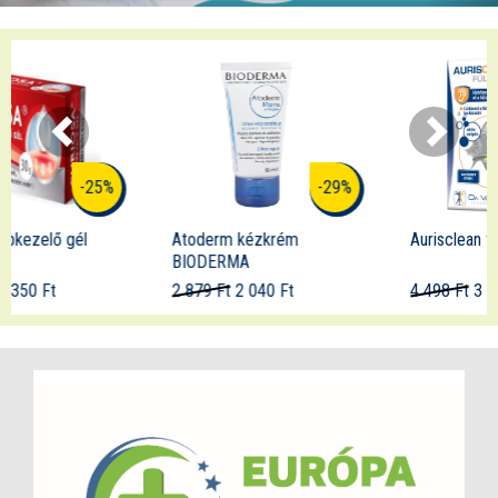
-29%
-21%
Atoderm kézkrém
Aurisclean fülspray
BIODERMA
2 879 Ft
2 040 Ft
4 498 Ft
3 550 Ft