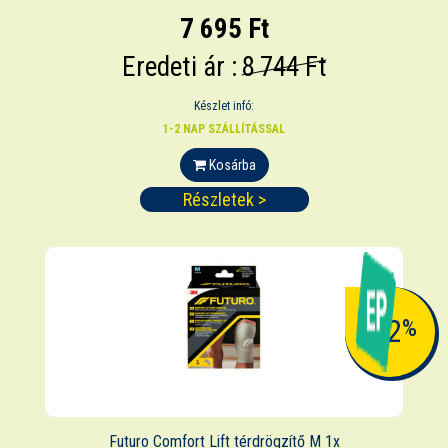
7 695 Ft
Eredeti ár :
8 744 Ft
Készlet infó:
1-2 NAP SZÁLLÍTÁSSAL
Kosárba
Részletek >
-12
%
Futuro Comfort Lift térdrögzítő M 1x