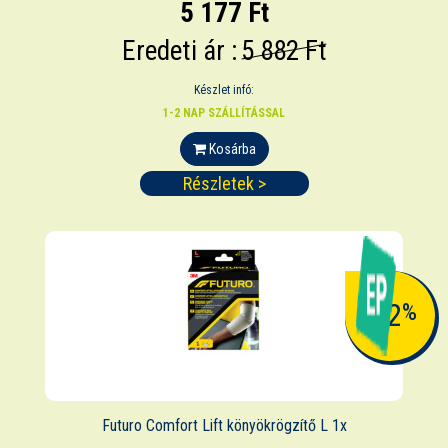
5 177 Ft
Eredeti ár :
5 882 Ft
Készlet infó:
1-2 NAP SZÁLLÍTÁSSAL
Kosárba
Részletek >
-12
%
Futuro Comfort Lift könyökrögzítő L 1x