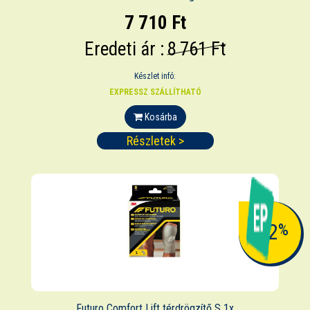
7 710 Ft
Eredeti ár :
8 761 Ft
Készlet infó:
EXPRESSZ SZÁLLÍTHATÓ
Kosárba
Részletek >
-12
%
Futuro Comfort Lift térdrögzítő S 1x