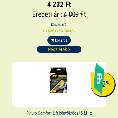
4 232 Ft
Eredeti ár :
4 809 Ft
Készlet infó:
1-2 NAP SZÁLLÍTÁSSAL
Kosárba
Részletek >
-12
%
Futuro Comfort Lift könyökrögzítő M 1x