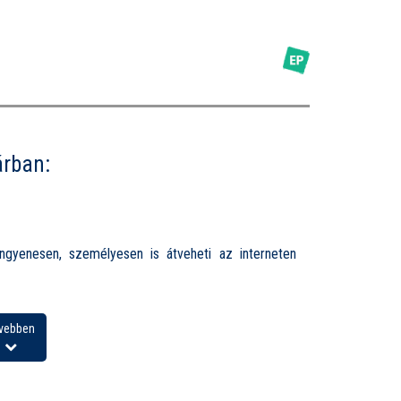
árban:
ngyenesen, személyesen is átveheti az interneten
vebben