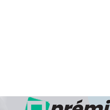
munkanap, az ezt követően leadott rendeléseknél pedig 2
történik.
Cégünk hivatalos, engedéllyel rendelkező csomagküldő szolgá
Webpatikánk számos gyógyhatású készítményt, vit
elősegítő termékek széles választékát kínálja. Vényköt
csomagküldés útján nem szolgálhatunk ki. Az Ön részére cs
átvétel lehetőségének biztosításával végezzük a kézbesítést.