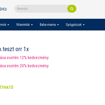
ÉPÉS
umok
Vitamintár
Baba-mama
Gyógyászat
teszt orr 1x
lása esetén 12% kedvezmény
lása esetén 20% kedvezmény
LÍTHATÓ