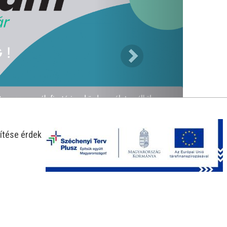
ítése érdekében.
-25%
-30%