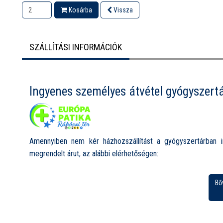
Kosárba
Vissza
SZÁLLÍTÁSI INFORMÁCIÓK
Ingyenes személyes átvétel gyógyszert
Amennyiben nem kér házhozszállítást a gyógyszertárban i
megrendelt árut, az alábbi elérhetőségen:
Európa Patika Rákóczi tér, 1085 Budapest, Rákóczi tér 1.
Bő
Nyitvatartás:
Hétfő-Péntek: 8.00-19.00