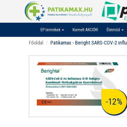
EP termékek
Kiemelt AKCIÓK!
Életmód
Főoldal
Patikamax - Beright SARS-COV-2 infl
-12%