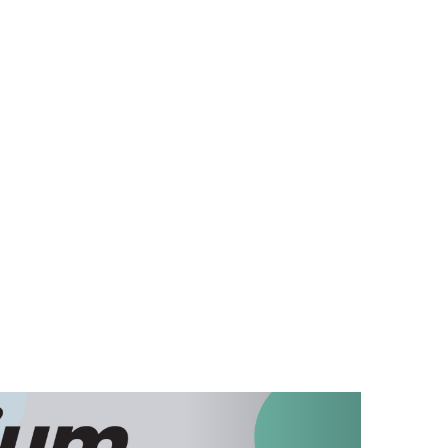
 munkanap. A kézbesítés munkanapokon 8-17 óráig
lat útján juttatja el Önhöz a megrendelt termékeket.
aminokat és egyéb az egészség megőrzését
eles, közfinanszírozásban részesülő gyógyszert
omagküldés útján vagy a gyógyszertárban személyes