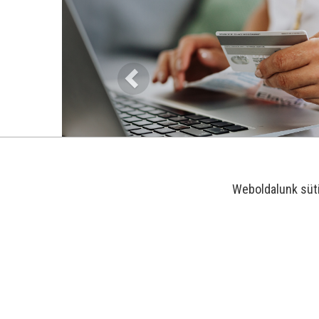
Weboldalunk süt
-25%
-29%
-21%