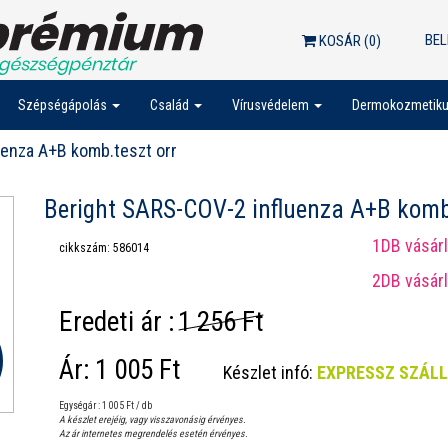
BEL
KOSÁR (
0
)
Szépségápolás
Család
Vírusvédelem
Dermokozmetik
uenza A+B komb.teszt orr
Beright SARS-COV-2 influenza A+B komb.
1DB vásár
cikkszám: 586014
2DB vásár
Eredeti ár :
1 256 Ft
Ár:
1 005 Ft
Készlet infó:
EXPRESSZ SZÁL
Egységár : 1 005 Ft / db
A készlet erejéig, vagy visszavonásig érvényes.
Az ár internetes megrendelés esetén érvényes.