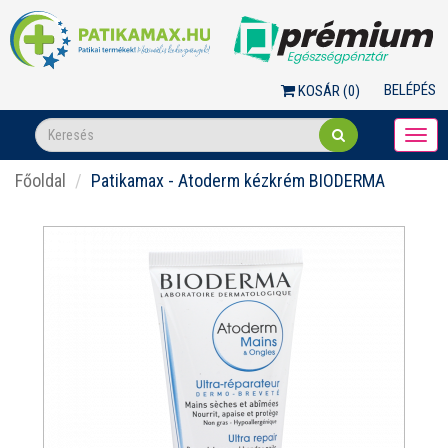
BELÉPÉS
KOSÁR (
0
)
Togg
navi
Főoldal
Patikamax - Atoderm kézkrém BIODERMA