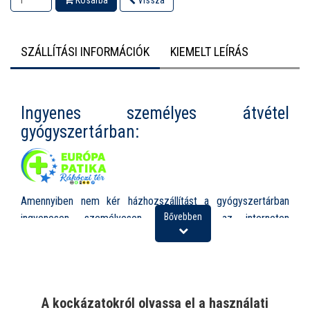
Kosárba
Vissza
SZÁLLÍTÁSI INFORMÁCIÓK
KIEMELT LEÍRÁS
Ingyenes személyes átvétel
gyógyszertárban:
Amennyiben nem kér házhozszállítást a gyógyszertárban
Bővebben
ingyenesen, személyesen is átveheti az interneten
megrendelt árut, az alábbi elérhetőségen:
Európa Patika Rákóczi tér, 1085 Budapest, Rákóczi tér 1.
Nyitvatartás:
A kockázatokról olvassa el a használati
Hétfő-Péntek: 8.00-19.00