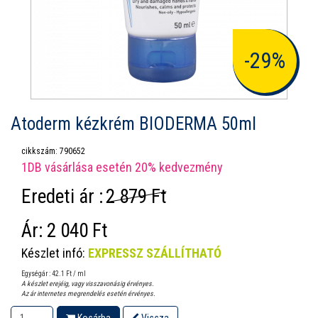
-29%
Atoderm kézkrém BIODERMA 50ml
cikkszám: 790652
1DB vásárlása esetén 20% kedvezmény
Eredeti ár :
2 879 Ft
Ár:
2 040 Ft
Készlet infó:
EXPRESSZ SZÁLLÍTHATÓ
Egységár : 42.1 Ft / ml
A készlet erejéig, vagy visszavonásig érvényes.
Az ár internetes megrendelés esetén érvényes.