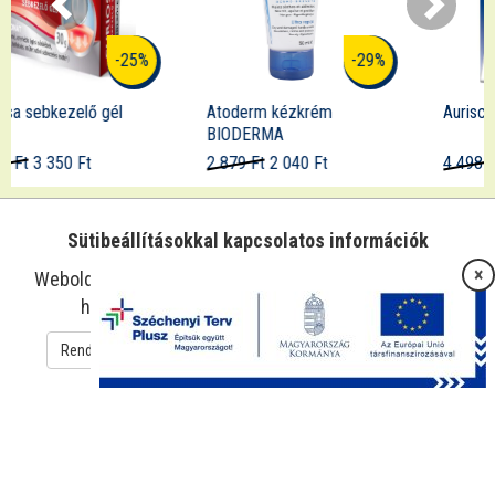
-29%
-21%
Atoderm kézkrém
Aurisclean fülspray
BIODERMA
2 879 Ft
2 040 Ft
4 498 Ft
3 550 Ft
Sütibeállításokkal kapcsolatos információk
×
Weboldalunk sütiket használ az oldal működtetése és
használatának megkönnyítése érdekében.
Rendben
Süti beállítások
Adatkezelési tájékoztató