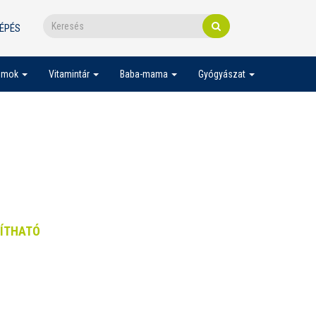
ÉPÉS
umok
Vitamintár
Baba-mama
Gyógyászat
LÍTHATÓ