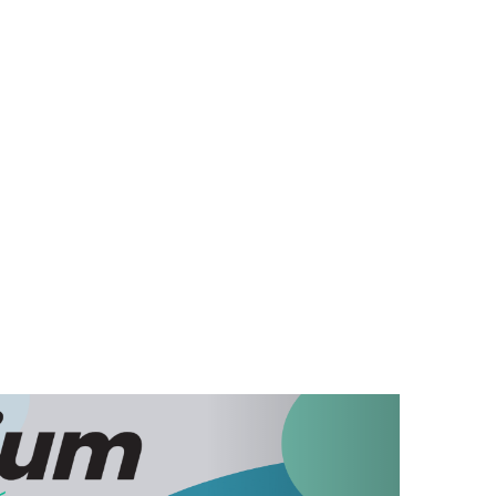
lat útján juttatja el Önhöz a megrendelt termékeket.
aminokat és egyéb az egészség megőrzését
eles, közfinanszírozásban részesülő gyógyszert
omagküldés útján vagy a gyógyszertárban személyes