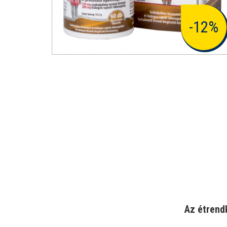
-12%
Az étrend