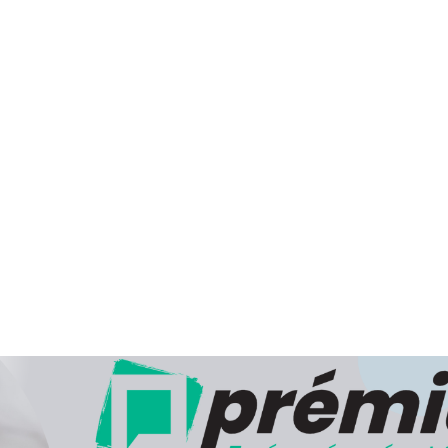
Cégünk hivatalos, engedéllyel rendelkező csomagküldő szolgá
Webpatikánk számos gyógyhatású készítményt, vit
elősegítő termékek széles választékát kínálja. Vényköt
csomagküldés útján nem szolgálhatunk ki. Az Ön részére cs
átvétel lehetőségének biztosításával végezzük a kézbesítést.