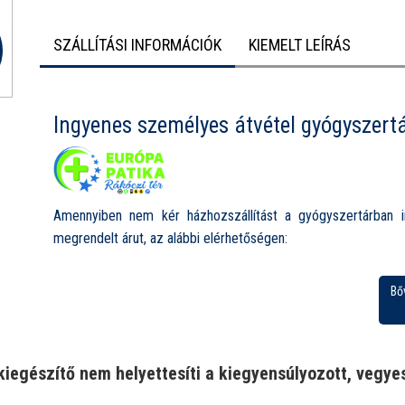
SZÁLLÍTÁSI INFORMÁCIÓK
KIEMELT LEÍRÁS
Ingyenes személyes átvétel gyógyszert
Amennyiben nem kér házhozszállítást a gyógyszertárban i
megrendelt árut, az alábbi elérhetőségen:
Európa Patika Rákóczi tér, 1085 Budapest, Rákóczi tér 1.
Bő
Nyitvatartás:
Hétfő-Péntek: 8.00-19.00
Szombat: 8.00-13.00
kiegészítő nem helyettesíti a kiegyensúlyozott, vegyes
Vasárnap ZÁRVA