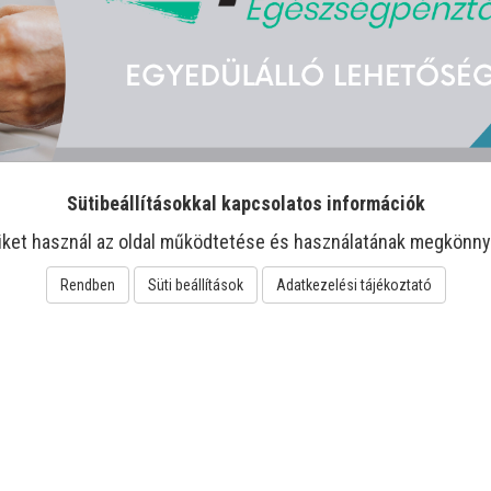
Sütibeállításokkal kapcsolatos információk
iket használ az oldal működtetése és használatának megkönny
Rendben
Süti beállítások
Adatkezelési tájékoztató
-21%
-22%
Aurisclean fülspray
Biomed Feketenadálytő
Jut
krém Forte DUO
Hes