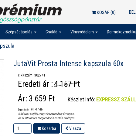
BEL
KOSÁR (
0
)
Szépségápolás
Család
Vírusvédelem
Dermokozmetik
apszula
JutaVit Prosta Intense kapszula 60x
cikkszám: 302741
Eredeti ár :
4 157 Ft
Ár:
3 659 Ft
Készlet infó:
EXPRESSZ SZÁL
Egységár : 61 Ft / db
A készlet erejéig, vagy visszavonásig érvényes.
Az ár internetes megrendelés esetén érvényes.
Kosárba
Vissza