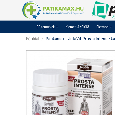
EP termékek
Kiemelt AKCIÓK!
Életmód
Főoldal
Patikamax - JutaVit Prosta Intense k