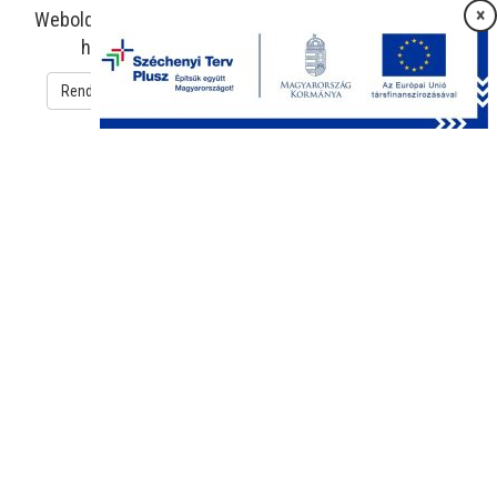
×
Weboldalunk sütiket használ az oldal működtetése és
használatának megkönnyítése érdekében.
Rendben
Süti beállítások
Adatkezelési tájékoztató