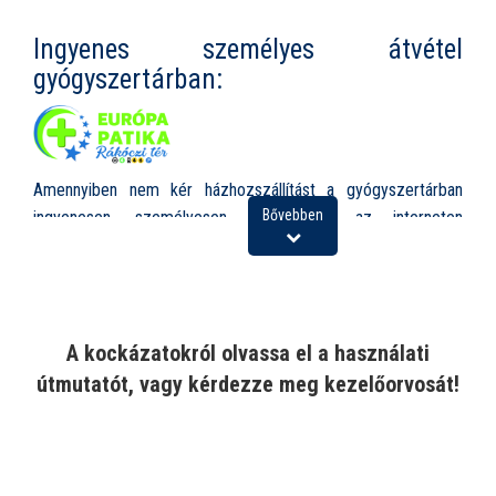
Ingyenes személyes átvétel
gyógyszertárban:
Amennyiben nem kér házhozszállítást a gyógyszertárban
Bővebben
ingyenesen, személyesen is átveheti az interneten
megrendelt árut, az alábbi elérhetőségen:
Európa Patika Rákóczi tér, 1085 Budapest, Rákóczi tér 1.
Nyitvatartás:
A kockázatokról olvassa el a használati
Hétfő-Péntek: 8.00-19.00
útmutatót, vagy kérdezze meg kezelőorvosát!
Szombat: 8.00-13.00
Vasárnap ZÁRVA