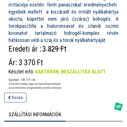
irritációja esetén. fenti panaszokat eredményezheti 
egyebek mellett  a kiszáradt és irritált nyálkahártya
okozta, köpettel nem járó (száraz) köhögés. A
torokpasztilla a hialuronsavat és izlandi zuzmó
kivonatot tartalmazó hidrogél-komplex révén
hatásosan védi a száj és a torok nyálkahártyáját.
Eredeti ár :
3 829 Ft
Ár:
3 370 Ft
Készlet infó:
RAKTÁRON, BESZÁLLÍTÁS ALATT
Egységár : 168.5 Ft / db
A készlet erejéig, vagy visszavonásig érvényes.
Az ár internetes megrendelés esetén érvényes.
Vissza
SZÁLLÍTÁSI INFORMÁCIÓK