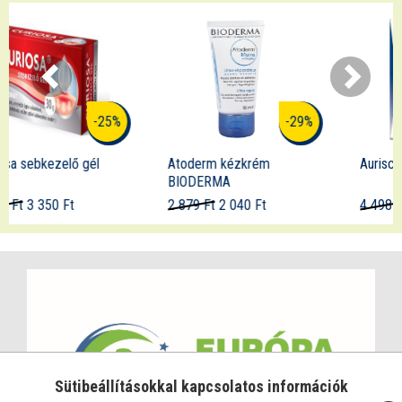
-29%
-21%
Atoderm kézkrém
Aurisclean fülspray
BIODERMA
2 879 Ft
2 040 Ft
4 498 Ft
3 550 Ft
Sütibeállításokkal kapcsolatos információk