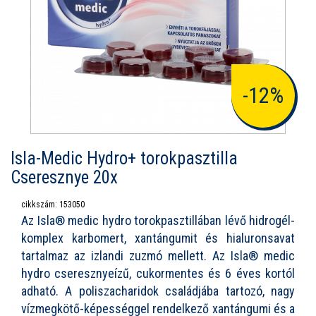
-12%
Isla-Medic Hydro+ torokpasztilla
Cseresznye 20x
cikkszám: 153050
Az Isla® medic hydro torokpasztillában lévő hidrogél-
komplex karbomert, xantángumit és hialuronsavat
tartalmaz az izlandi zuzmó mellett. Az Isla® medic
hydro cseresznyeízű, cukormentes és 6 éves kortól
adható. A poliszacharidok családjába tartozó, nagy
vízmegkötő-képességgel rendelkező xantángumi és a