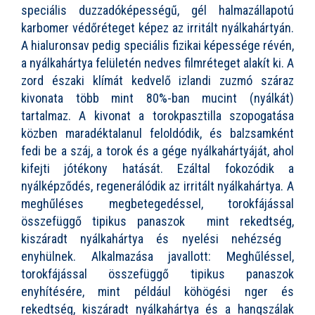
speciális duzzadóképességű, gél halmazállapotú
karbomer védőréteget képez az irritált nyálkahártyán.
A hialuronsav pedig speciális fizikai képessége révén,
a nyálkahártya felületén nedves filmréteget alakít ki. A
zord északi klímát kedvelő izlandi zuzmó száraz
kivonata több mint 80%-ban mucint (nyálkát)
tartalmaz. A kivonat a torokpasztilla szopogatása
közben maradéktalanul feloldódik, és balzsamként
fedi be a száj, a torok és a gége nyálkahártyáját, ahol
kifejti jótékony hatását. Ezáltal fokozódik a
nyálképződés, regenerálódik az irritált nyálkahártya. A
meghűléses megbetegedéssel, torokfájással
összefüggő tipikus panaszok  mint rekedtség,
kiszáradt nyálkahártya és nyelési nehézség 
enyhülnek. Alkalmazása javallott: Meghűléssel,
torokfájással összefüggő tipikus panaszok
enyhítésére, mint például köhögési nger és
rekedtség, kiszáradt nyálkahártya és a hangszálak