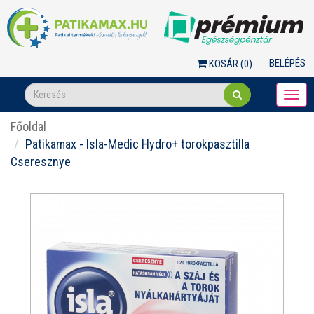
BELÉPÉS
KOSÁR (
0
)
Togg
navi
Főoldal
Patikamax - Isla-Medic Hydro+ torokpasztilla
Cseresznye