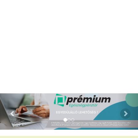
A 13:00-ig leadott rendelések esetében, a szállítási határidő a
rendelés leadását követő munkanaptól számított 1 munkanap,
az ezt követően leadott rendeléseknél pedig 2 munkanap. A
kézbesítés munkanapokon 8-17 óráig történik.
Cégünk hivatalos, engedéllyel rendelkező csomagküldő
szolgálat útján juttatja el Önhöz a megrendelt termékeket.
Webpatikánk számos gyógyhatású készítményt, vitaminokat
és egyéb az egészség megőrzését elősegítő termékek
széles választékát kínálja. Vényköteles, közfinanszírozásban
részesülő gyógyszert csomagküldés útján nem szolgálhatunk
ki. Az Ön részére csomagküldés útján vagy a gyógyszertárban
személyes átvétel lehetőségének biztosításával végezzük a
kézbesítést.