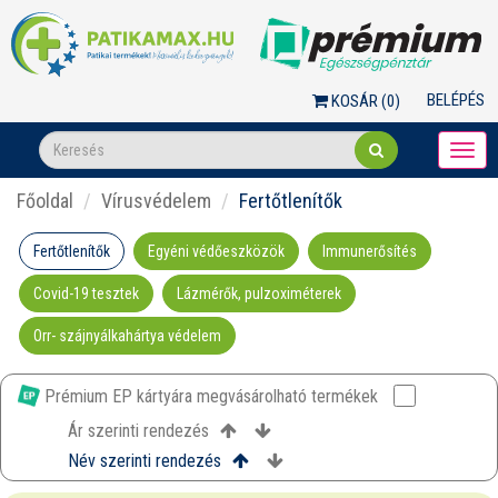
BELÉPÉS
KOSÁR (
0
)
Togg
navi
Főoldal
Vírusvédelem
Fertőtlenítők
Fertőtlenítők
Egyéni védőeszközök
Immunerősítés
Covid-19 tesztek
Lázmérők, pulzoximéterek
Orr- szájnyálkahártya védelem
Prémium EP kártyára megvásárolható termékek
Ár szerinti rendezés
Név szerinti rendezés