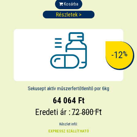
Kosárba
Részletek >
-12
%
Sekusept aktív műszerfertőtlenítő por 6kg
64 064 Ft
Eredeti ár :
72 800 Ft
Készlet infó:
EXPRESSZ SZÁLLÍTHATÓ