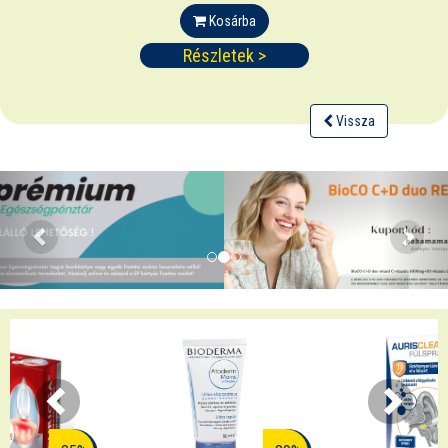
Kosárba
Részletek >
Vissza