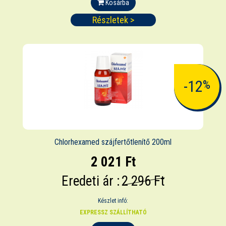
Kosárba
Részletek >
-12
%
Chlorhexamed szájfertőtlenítő 200ml
2 021 Ft
Eredeti ár :
2 296 Ft
Készlet infó:
EXPRESSZ SZÁLLÍTHATÓ