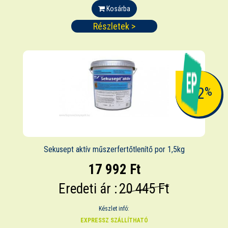
Kosárba
Részletek >
-12
%
Sekusept aktív műszerfertőtlenítő por 1,5kg
17 992 Ft
Eredeti ár :
20 445 Ft
Készlet infó:
EXPRESSZ SZÁLLÍTHATÓ