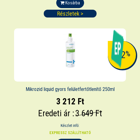
Kosárba
Részletek >
-12
%
Mikrozid liquid gyors felületfertőtlenítő 250ml
3 212 Ft
Eredeti ár :
3 649 Ft
Készlet infó:
EXPRESSZ SZÁLLÍTHATÓ