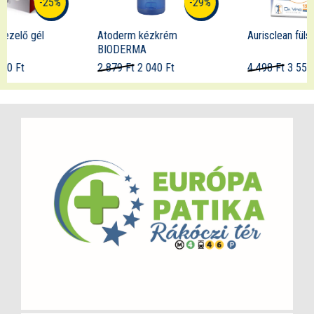
-29%
-21%
Atoderm kézkrém
Aurisclean fülspray
BIODERMA
2 879 Ft
2 040 Ft
4 498 Ft
3 550 Ft