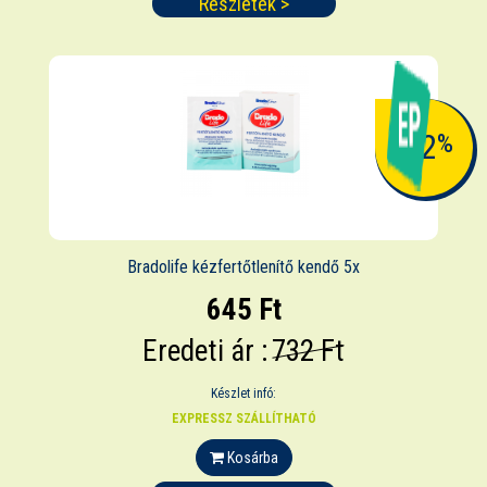
Részletek >
-12
%
Bradolife kézfertőtlenítő kendő 5x
645 Ft
Eredeti ár :
732 Ft
Készlet infó:
EXPRESSZ SZÁLLÍTHATÓ
Kosárba