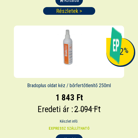
Kosárba
Részletek >
-12
%
Bradoplus oldat kéz / bőrfertőtlenítő 250ml
1 843 Ft
Eredeti ár :
2 094 Ft
Készlet infó:
EXPRESSZ SZÁLLÍTHATÓ