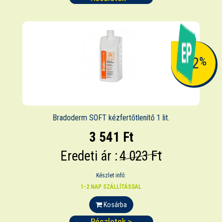
-12
%
Bradoderm SOFT kézfertőtlenítő 1 lit.
3 541 Ft
Eredeti ár :
4 023 Ft
Készlet infó:
1-2 NAP SZÁLLÍTÁSSAL
Kosárba
Részletek >