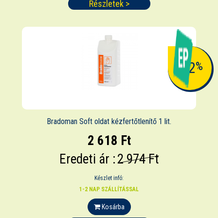
Részletek >
-12
%
Bradoman Soft oldat kézfertőtlenítő 1 lit.
2 618 Ft
Eredeti ár :
2 974 Ft
Készlet infó:
1-2 NAP SZÁLLÍTÁSSAL
Kosárba