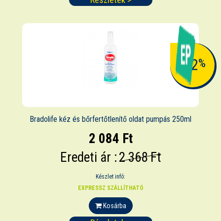
-12
%
Bradolife kéz és bőrfertőtlenítő oldat pumpás 250ml
2 084 Ft
Eredeti ár :
2 368 Ft
Készlet infó:
EXPRESSZ SZÁLLÍTHATÓ
Kosárba