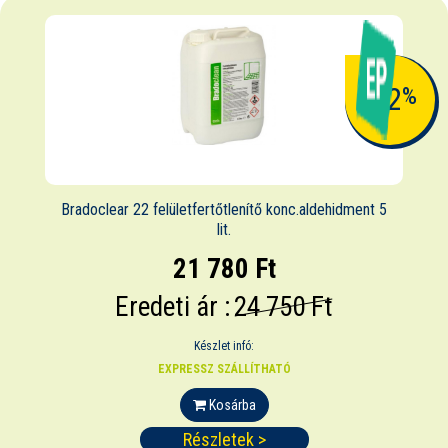
-12
%
Bradoclear 22 felületfertőtlenítő konc.aldehidment 5
lit.
21 780 Ft
Eredeti ár :
24 750 Ft
Készlet infó:
EXPRESSZ SZÁLLÍTHATÓ
Kosárba
Részletek >