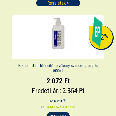
Részletek >
-12
%
Bradonett fertőtlenítő folyékony szappan pumpás
500ml
2 072 Ft
Eredeti ár :
2 354 Ft
Készlet infó:
EXPRESSZ SZÁLLÍTHATÓ