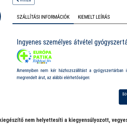
Vissza
SZÁLLÍTÁSI INFORMÁCIÓK
KIEMELT LEÍRÁS
Ingyenes személyes átvétel gyógyszert
Amennyiben nem kér házhozszállítást a gyógyszertárban i
megrendelt árut, az alábbi elérhetőségen:
Európa Patika Rákóczi tér, 1085 Budapest, Rákóczi tér 1.
Bő
Nyitvatartás:
Hétfő-Péntek: 8.00-19.00
Szombat: 8.00-13.00
kiegészítő nem helyettesíti a kiegyensúlyozott, vegyes