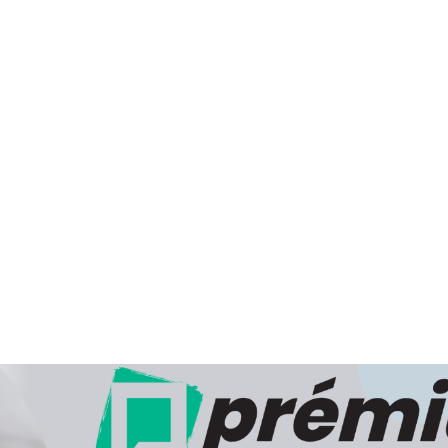
Cégünk hivatalos, engedéllyel rendelkező csomagküldő szolgá
Webpatikánk számos gyógyhatású készítményt, vit
elősegítő termékek széles választékát kínálja. Vényköt
csomagküldés útján nem szolgálhatunk ki. Az Ön részére cs
átvétel lehetőségének biztosításával végezzük a kézbesítést.