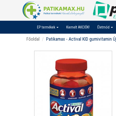
EP termékek
Kiemelt AKCIÓK!
Életmód
Főoldal
Patikamax - Actival KID gumivitamin Ú