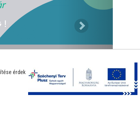
ítése érdekében.
-25%
-30%
tane Hydration
Flonivin Forte élőflóra
Novosil gél 