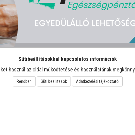
Sütibeállításokkal kapcsolatos információk
iket használ az oldal működtetése és használatának megkönny
Rendben
Süti beállítások
Adatkezelési tájékoztató
-22%
-11%
Biomed Feketenadálytő
Jutavit Diozmin-
Sys