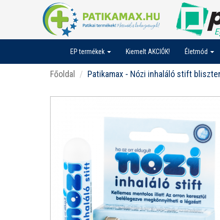
EP termékek
Kiemelt AKCIÓK!
Életmód
Főoldal
Patikamax - Nózi inhaláló stift bliszte