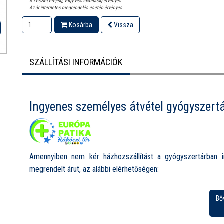
A készlet erejéig, vagy visszavonásig érvényes.
Az ár internetes megrendelés esetén érvényes.
Kosárba
Vissza
SZÁLLÍTÁSI INFORMÁCIÓK
Ingyenes személyes átvétel gyógyszert
Amennyiben nem kér házhozszállítást a gyógyszertárban i
megrendelt árut, az alábbi elérhetőségen:
Európa Patika Rákóczi tér, 1085 Budapest, Rákóczi tér 1.
Bő
Nyitvatartás:
Hétfő-Péntek: 8.00-19.00