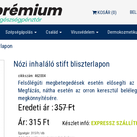
BEL
KOSÁR (
0
)
Szépségápolás
Család
Vírusvédelem
Dermokozmetik
rlapon
Nózi inhaláló stift bliszterlapon
cikkszám: 462004
Felsőlégúti megbetegedések esetén elősegíti az or
Megfázás, nátha esetén az orron keresztül beléleg
megkönnyítésére.
Eredeti ár :
357 Ft
Ár:
315 Ft
Készlet infó:
EXPRESSZ SZÁLLÍ
Egységár : 315 Ft / db