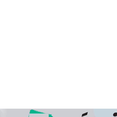
A 13:00-ig leadott rendelések esetében, a szállítási határid
munkanap, az ezt követően leadott rendeléseknél pedig 2
történik.
Cégünk hivatalos, engedéllyel rendelkező csomagküldő szolgá
Webpatikánk számos gyógyhatású készítményt, vit
elősegítő termékek széles választékát kínálja. Vényköt
csomagküldés útján nem szolgálhatunk ki. Az Ön részére cs
átvétel lehetőségének biztosításával végezzük a kézbesítést.