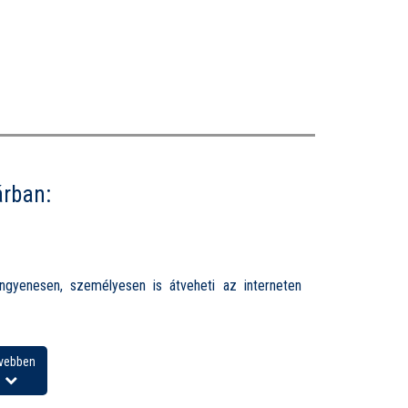
árban:
ngyenesen, személyesen is átveheti az interneten
vebben