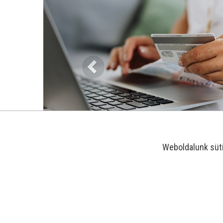
Weboldalunk süt
-21%
-25%
-29%