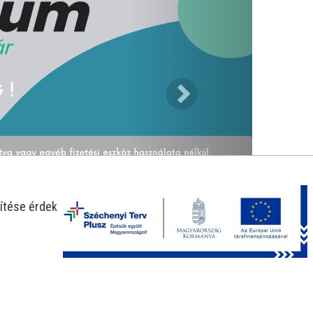
ítése érdekében.
-11%
-25%