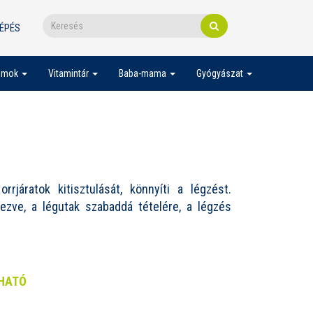
ÉPÉS
umok
Vitamintár
Baba-mama
Gyógyászat
rjáratok kitisztulását, könnyíti a légzést.
ezve, a légutak szabaddá tételére, a légzés
THATÓ