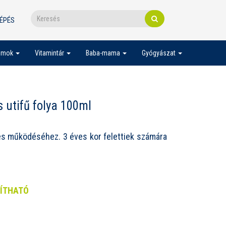
ÉPÉS
umok
Vitamintár
Baba-mama
Gyógyászat
 utifű folya 100ml
ges működéséhez. 3 éves kor felettiek számára
LÍTHATÓ