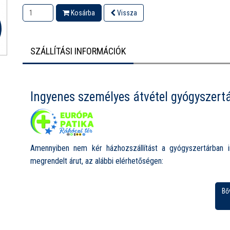
Kosárba
Vissza
SZÁLLÍTÁSI INFORMÁCIÓK
Ingyenes személyes átvétel gyógyszert
Amennyiben nem kér házhozszállítást a gyógyszertárban i
megrendelt árut, az alábbi elérhetőségen:
Európa Patika Rákóczi tér, 1085 Budapest, Rákóczi tér 1.
Bő
Nyitvatartás:
Hétfő-Péntek: 8.00-19.00