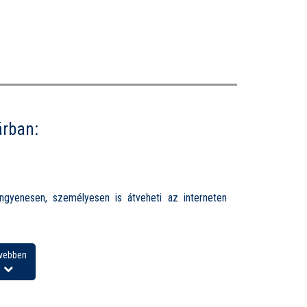
árban:
ngyenesen, személyesen is átveheti az interneten
vebben