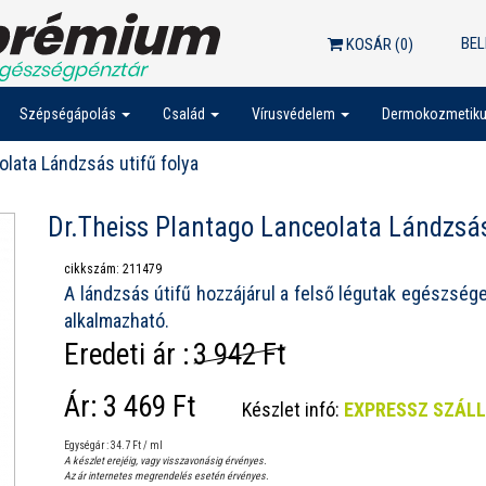
BEL
KOSÁR (
0
)
Szépségápolás
Család
Vírusvédelem
Dermokozmetik
olata Lándzsás utifű folya
Dr.Theiss Plantago Lanceolata Lándzsás
cikkszám: 211479
A lándzsás útifű hozzájárul a felső légutak egészsé
alkalmazható.
Eredeti ár :
3 942 Ft
Ár:
3 469 Ft
Készlet infó:
EXPRESSZ SZÁL
Egységár : 34.7 Ft / ml
A készlet erejéig, vagy visszavonásig érvényes.
Az ár internetes megrendelés esetén érvényes.