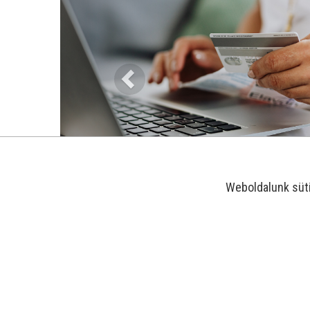
Weboldalunk süt
-25%
-29%
-21%