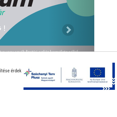
ítése érdekében.
-25%
-30%