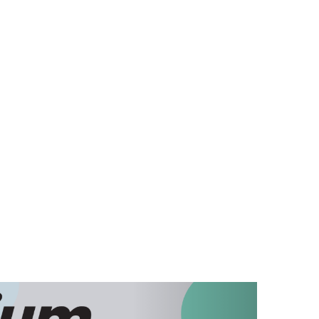
 munkanap. A kézbesítés munkanapokon 8-17 óráig
lat útján juttatja el Önhöz a megrendelt termékeket.
aminokat és egyéb az egészség megőrzését
eles, közfinanszírozásban részesülő gyógyszert
omagküldés útján vagy a gyógyszertárban személyes