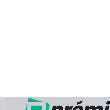
munkanap, az ezt követően leadott rendeléseknél pedig 2
történik.
Cégünk hivatalos, engedéllyel rendelkező csomagküldő szolgá
Webpatikánk számos gyógyhatású készítményt, vit
elősegítő termékek széles választékát kínálja. Vényköt
csomagküldés útján nem szolgálhatunk ki. Az Ön részére cs
átvétel lehetőségének biztosításával végezzük a kézbesítést.