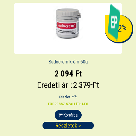
-12
%
Sudocrem krém 60g
2 094 Ft
Eredeti ár :
2 379 Ft
Készlet infó:
EXPRESSZ SZÁLLÍTHATÓ
Kosárba
Részletek >