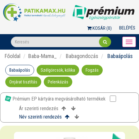
BELÉPÉS
KOSÁR (
0
)
Togg
navi
Főoldal
Baba-Mama_
Babagondozás
Babaápolás
Babaápolás
Szélgörcsök, kólika
Fogzás
Orrjárat tisztítás
Pelenkázás
Prémium EP kártyára megvásárolható termékek
Ár szerinti rendezés
Név szerinti rendezés