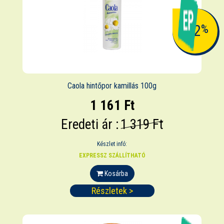
-12
%
Caola hintőpor kamillás 100g
1 161 Ft
Eredeti ár :
1 319 Ft
Készlet infó:
EXPRESSZ SZÁLLÍTHATÓ
Kosárba
Részletek >