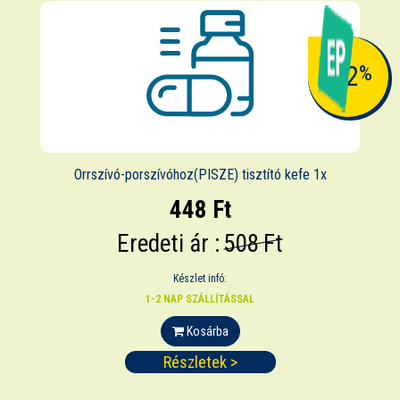
-12
%
Orrszívó-porszívóhoz(PISZE) tisztító kefe 1x
448 Ft
Eredeti ár :
508 Ft
Készlet infó:
1-2 NAP SZÁLLÍTÁSSAL
Kosárba
Részletek >