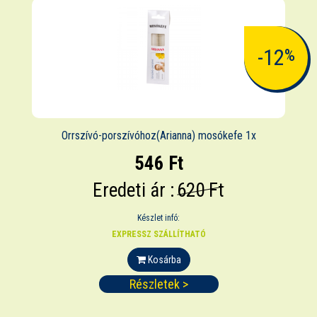
-12
%
Orrszívó-porszívóhoz(Arianna) mosókefe 1x
546 Ft
Eredeti ár :
620 Ft
Készlet infó:
EXPRESSZ SZÁLLÍTHATÓ
Kosárba
Részletek >