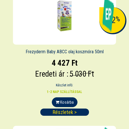
-12
%
Frezyderm Baby ABCC olaj koszmóra 50ml
4 427 Ft
Eredeti ár :
5 030 Ft
Készlet infó:
1-2 NAP SZÁLLÍTÁSSAL
Kosárba
Részletek >