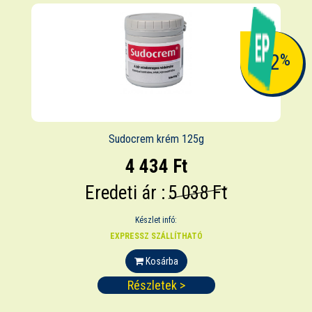
-12
%
Sudocrem krém 125g
4 434 Ft
Eredeti ár :
5 038 Ft
Készlet infó:
EXPRESSZ SZÁLLÍTHATÓ
Kosárba
Részletek >