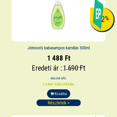
-12
%
Johnson's babasampon kamillás 500ml
1 488 Ft
Eredeti ár :
1 690 Ft
Készlet infó:
1-2 NAP SZÁLLÍTÁSSAL
Kosárba
Részletek >