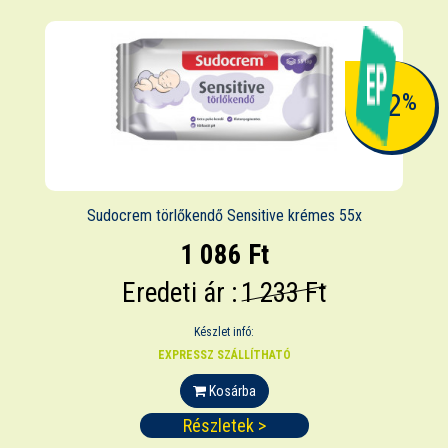
-12
%
Sudocrem törlőkendő Sensitive krémes 55x
1 086 Ft
Eredeti ár :
1 233 Ft
Készlet infó:
EXPRESSZ SZÁLLÍTHATÓ
Kosárba
Részletek >