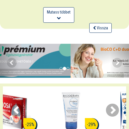
Mutass többet
Vissza
-29%
-21%