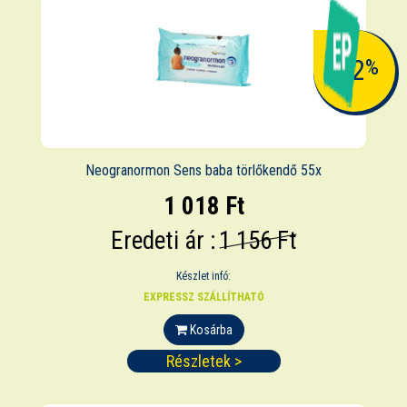
-12
%
Neogranormon Sens baba törlőkendő 55x
1 018 Ft
Eredeti ár :
1 156 Ft
Készlet infó:
EXPRESSZ SZÁLLÍTHATÓ
Kosárba
Részletek >