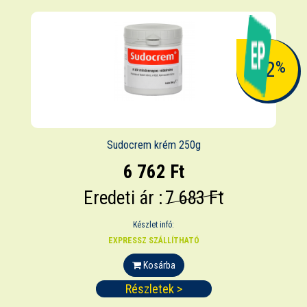
-12
%
Sudocrem krém 250g
6 762 Ft
Eredeti ár :
7 683 Ft
Készlet infó:
EXPRESSZ SZÁLLÍTHATÓ
Kosárba
Részletek >