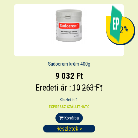
-12
%
Sudocrem krém 400g
9 032 Ft
Eredeti ár :
10 263 Ft
Készlet infó:
EXPRESSZ SZÁLLÍTHATÓ
Kosárba
Részletek >