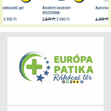
Atoderm kézkrém
Aurisclean fülspray
BIODERMA
2 879 Ft
2 040 Ft
4 498 Ft
3 550 Ft