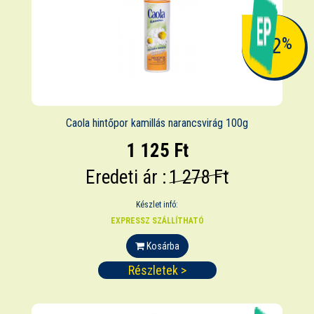
-12
%
Caola hintőpor kamillás narancsvirág 100g
1 125 Ft
Eredeti ár :
1 278 Ft
Készlet infó:
EXPRESSZ SZÁLLÍTHATÓ
Kosárba
Részletek >