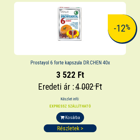
-12
%
Prostayol 6 forte kapszula DR.CHEN 40x
3 522 Ft
Eredeti ár :
4 002 Ft
Készlet infó:
EXPRESSZ SZÁLLÍTHATÓ
Kosárba
Részletek >