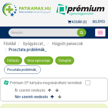
BELÉPÉS
KOSÁR (
0
)
Togg
navi
Főoldal
Gyógyászat_
Húgyúti panaszok
Prosztata problémák_
Felfázás
Vese egészsége
Vízhajtók
Prosztata problémák_
Prémium EP kártyára megvásárolható termékek
Ár szerinti rendezés
Név szerinti rendezés