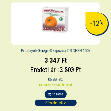
-12
%
Prostayol+Omega-3 kapszula DR.CHEN 100x
3 347 Ft
Eredeti ár :
3 803 Ft
Készlet infó:
EXPRESSZ SZÁLLÍTHATÓ
Kosárba
Részletek >