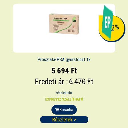
-12
%
Prosztata-PSA gyorsteszt 1x
5 694 Ft
Eredeti ár :
6 470 Ft
Készlet infó:
EXPRESSZ SZÁLLÍTHATÓ
Kosárba
Részletek >