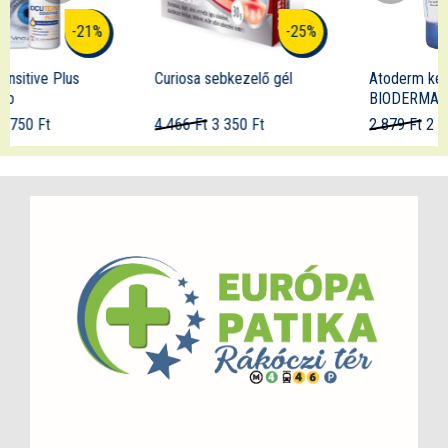
-25%
-29%
Curiosa sebkezelő gél
Atoderm kézkrém
BIODERMA
4 466 Ft
3 350 Ft
2 879 Ft
2 040 Ft