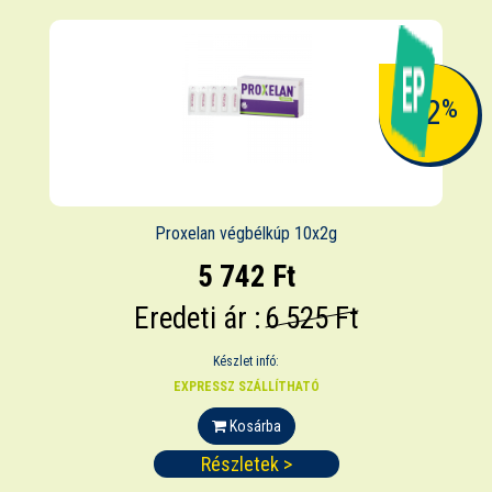
-12
%
Proxelan végbélkúp 10x2g
5 742 Ft
Eredeti ár :
6 525 Ft
Készlet infó:
EXPRESSZ SZÁLLÍTHATÓ
Kosárba
Részletek >