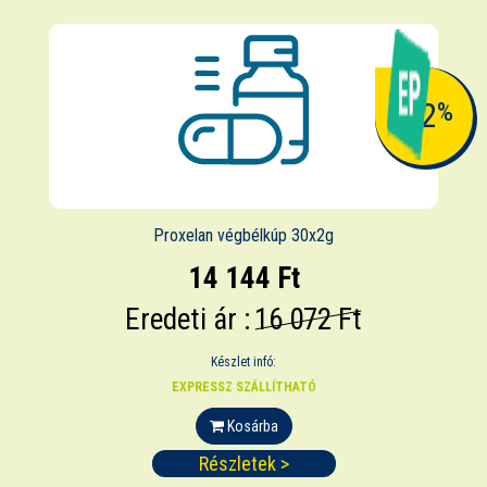
-12
%
Proxelan végbélkúp 30x2g
14 144 Ft
Eredeti ár :
16 072 Ft
Készlet infó:
EXPRESSZ SZÁLLÍTHATÓ
Kosárba
Részletek >