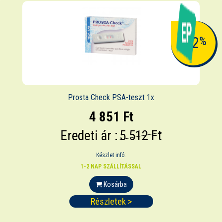
-12
%
Prosta Check PSA-teszt 1x
4 851 Ft
Eredeti ár :
5 512 Ft
Készlet infó:
1-2 NAP SZÁLLÍTÁSSAL
Kosárba
Részletek >