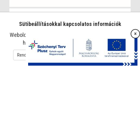
Sütibeállításokkal kapcsolatos információk
×
Weboldalunk sütiket használ az oldal működtetése és
használatának megkönnyítése érdekében.
Rendben
Süti beállítások
Adatkezelési tájékoztató
Európa Gyógyszertár